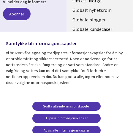
Useful
Om CGI Norge
Vi holder deg informert
links
Globalt nyhetsrom
Abonnér
NORWAY
Globale blogger
Globale kundecaser
Globalt mediasenter
følg oss
Samtykke til informasjonskapsler
Social
Vi bruker våre egne og tredjeparts informasjonskapsler for å tilby
Media
et problemfritt og sikkert nettsted. Noen er nødvendige for at
nettstedet vårt skal fungere og er satt som standard. Andre er
NORWAY
valgfrie og settes kun med ditt samtykke for å forbedre
nettleseropplevelsen din. Du kan godta alle, ingen eller noen av
Resource center
Support
disse valgfrie informasjonskapslene.
Library
Legal
Artikler
Legal
Links
NORWAY
Blogger
Privacy
Godta alle informasjonskapsler
NORWAY
Kundecaser
Accessibility
Arrangementer
Web privacy
Tilpass informasjonskapsler
Senter for
Avvis alle informasjonskapsler