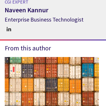
CGI EXPERT
Naveen Kannur
Enterprise Business Technologist
CGI Expert Naveen Kannur
From this author