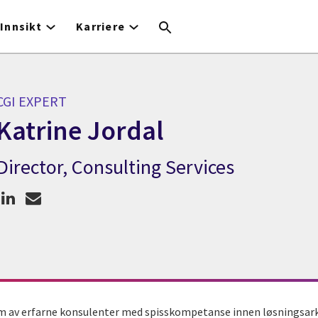
Innsikt
Karriere
CGI EXPERT
Katrine Jordal
Director, Consulting Services
CGI Expert Katrine Jordal
am av erfarne konsulenter med spisskompetanse innen løsningsarki