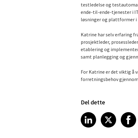
testledelse og testautomat
ende-til-ende-tjenester i I
løsninger og plattformer i 
Katrine har selv erfaring f
prosjektleder, prosessleder
etablering og implementer
samt planlegging og gjenn
For Katrine er det viktig å
forretningsbehov gjennom e
Del dette
Share article
Share art
Shar
LinkedIn
X