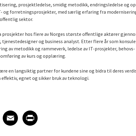
isering, prosjektledelse, smidig metodikk, endringsledelse og o
T- og forretningsprosjekter, med særlig erfaring fra modernisering
offentlig sektor.
ra prosjekter hos flere av Norges største offentlige aktører gjenn
, tjenestedesigner og business analyst. Etter flere år som konsul
ing av metodikk og rammeverk, ledelse av IT-prosjekter, behovs-
omføring av kurs og opplæring.
 være en langsiktig partner for kundene sine og bidra til deres verd
ffektiv, egnet og sikker bruk av teknologi.
 on LinkedIn
icle on X
e article on Facebook
Share article on Email
Share article on Print
Facebook
Email
Print