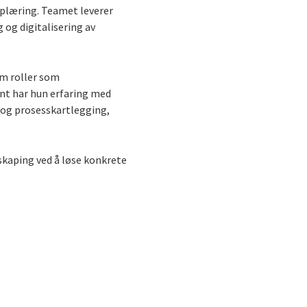
pplæring. Teamet leverer
 og digitalisering av
om roller som
ent har hun erfaring med
 og prosesskartlegging,
iskaping ved å løse konkrete