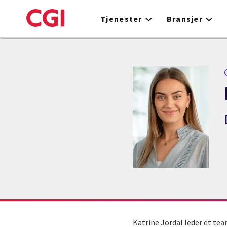
Skip
to
Tjenester
Bransjer
main
content
Katrine Jordal leder et te