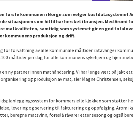
n første kommunen i Norge som velger kostdatasystemet Ar
de situasjonen som hittil har hersket i bransjen. Med Aromi f
 matkvaliteten, samtidig som systemet gir en god totalover
r kommunens produksjon og drift.
g for forvaltning av alle kommunale måltider i Stavanger kommun
g 1100 måltider per dag for alle kommunens sykehjem og hjemmeb
å ha en ny partner innen mathåndtering. Vi har lenge vært på jakt e
organisering og produksjon av mat, sier Magne Christensen, seksj
idsplanleggingssystem for kommersielle kjøkken som støtter hel
lse, levering og servering til fakturering og oppfølging. Aromi 
dietter, beregne matsvinn, foreslå råvarer etter sesong og også be