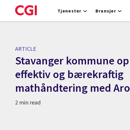
Skip
to
Tjenester
Bransjer
main
content
ARTICLE
Stavanger kommune op
effektiv og bærekraftig
mathåndtering med Arom
2 min read