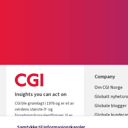
Company
Useful
Om CGI Norge
Insights you can act on
links
Globalt nyhetsr
CGI ble grunnlagt i 1976 og er et av
NORWAY
Globale blogger
verdens største IT- og
Globale kundeca
forretningskonsulentfirmaer. Vi er
innsiktsstyrte og resultatbaserte for
Globalt mediase
Samtykke til informasjonskapsler
å sikre at du får mest ut av dine