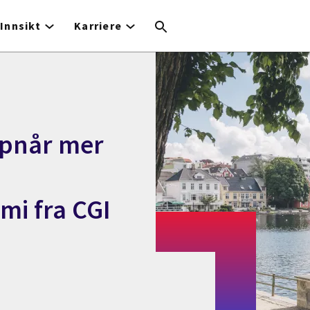
Innsikt
Karriere
pnår mer
i fra CGI