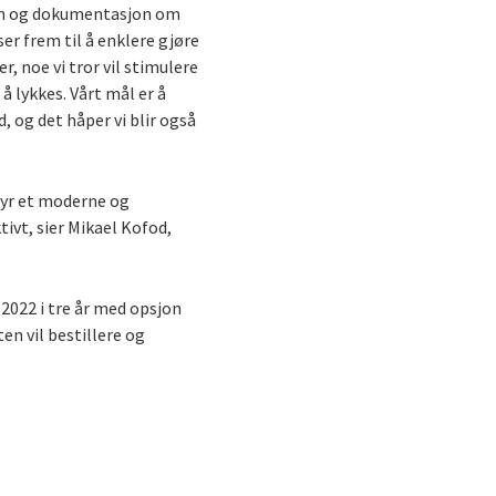
sjon og dokumentasjon om
ser frem til å enklere gjøre
r, noe vi tror vil stimulere
 lykkes. Vårt mål er å
, og det håper vi blir også
lbyr et moderne og
ivt, sier Mikael Kofod,
022 i tre år med opsjon
en vil bestillere og