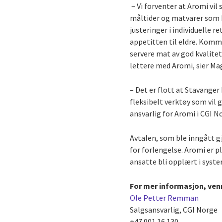
– Vi forventer at Aromi vil
måltider og matvarer som be
justeringer i individuelle re
appetitten til eldre. Komm
servere mat av god kvalitet
lettere med Aromi, sier Ma
– Det er flott at Stavanger
fleksibelt verktøy som vil 
ansvarlig for Aromi i CGI N
Avtalen, som ble inngått 
for forlengelse. Aromi er p
ansatte bli opplært i system
For mer informasjon, ven
Ole Petter Remman
Salgsansvarlig, CGI Norge
+47 901 16 130