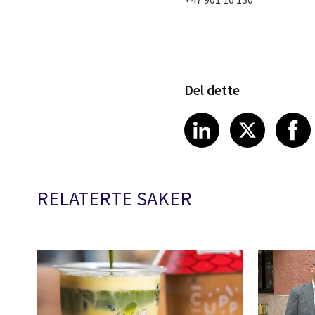
Del dette
Share article
Share art
Shar
LinkedIn
X
RELATERTE SAKER