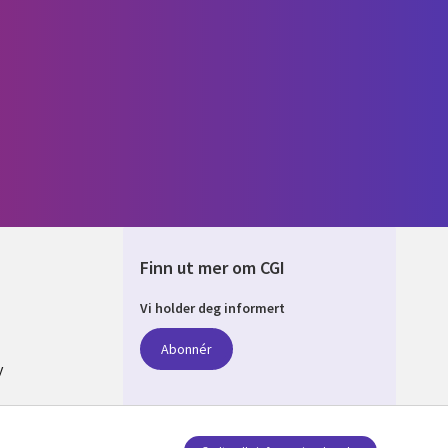
Finn ut mer om CGI
Vi holder deg informert
AY
Abonnér
y