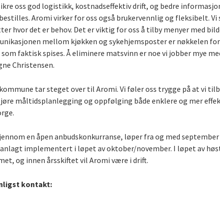
 sikre oss god logistikk, kostnadseffektiv drift, og bedre informa
stilles. Aromi virker for oss også brukervennlig og fleksibelt. Vi 
tter hvor det er behov. Det er viktig for oss å tilby menyer med bilde
unikasjonen mellom kjøkken og sykehjemsposter er nøkkelen for å
 som faktisk spises. Å eliminere matsvinn er noe vi jobber mye med
gne Christensen.
 kommune tar steget over til Aromi. Vi føler oss trygge på at vi ti
gjøre måltidsplanlegging og oppfølging både enklere og mer effekt
orge.
gjennom en åpen anbudskonkurranse, løper fra og med september 2
lanlagt implementert i løpet av oktober/november. I løpet av høst
et, og innen årsskiftet vil Aromi være i drift.
nligst kontakt: