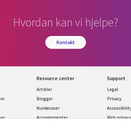
Hvordan kan vi hjelpe?
kontakt
Resource center
Support
Library
Legal
Artikler
Legal
Links
NORW
om
Blogger
Privacy
NORWAY
Kundecaser
Accessibilit
ser
Arrangementer
Web privacy
nter
Senter for