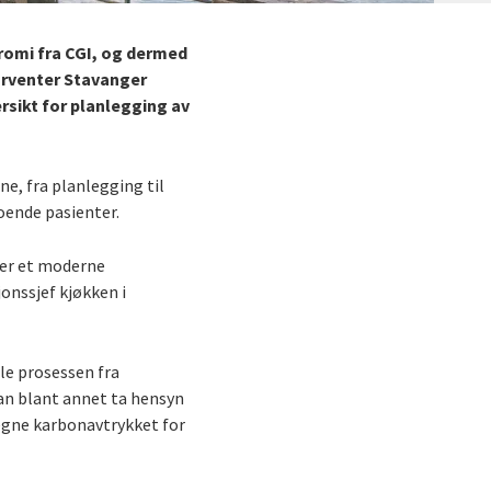
omi fra CGI, og dermed
orventer Stavanger
sikt for planlegging av
e, fra planlegging til
oende pasienter.
tter et moderne
onssjef kjøkken i
e prosessen fra
kan blant annet ta hensyn
regne karbonavtrykket for