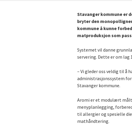
Stavanger kommune er de
bryter den monopollignen
kommune å kunne forbedre
matproduksjon som passe
Systemet vil danne grunnla
servering. Dette er om la
– Vi gleder oss veldig til 
administrasjonssystem for 
Stavanger kommune.
Aromi er et modulært målt
menyplanlegging, forberede
til allergier og spesielle 
mathåndtering.