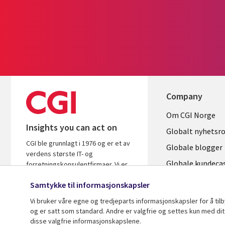
Company
Useful
Om CGI Norge
Insights you can act on
links
Globalt nyhetsr
CGI ble grunnlagt i 1976 og er et av
NORWAY
Globale blogger
verdens største IT- og
Globale kundeca
forretningskonsulentfirmaer. Vi er
innsiktsstyrte og resultatbaserte for
Globalt mediase
Samtykke til informasjonskapsler
å sikre at du får mest ut av dine
investeringer.
Vi bruker våre egne og tredjeparts informasjonskapsler for å til
og er satt som standard. Andre er valgfrie og settes kun med dit
disse valgfrie informasjonskapslene.