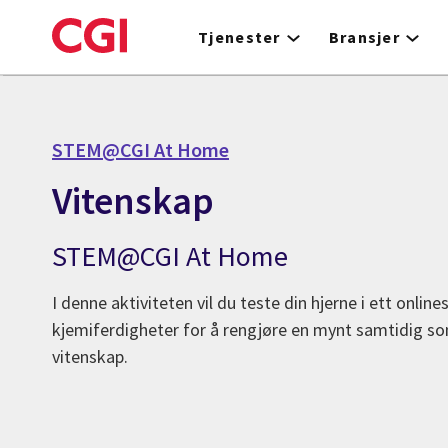
Skip
to
Tjenester
Bransjer
main
content
STEM@CGI At Home
Vitenskap
STEM@CGI At Home
I denne aktiviteten vil du teste din hjerne i ett onlines
kjemiferdigheter for å rengjøre en mynt samtidig so
vitenskap.