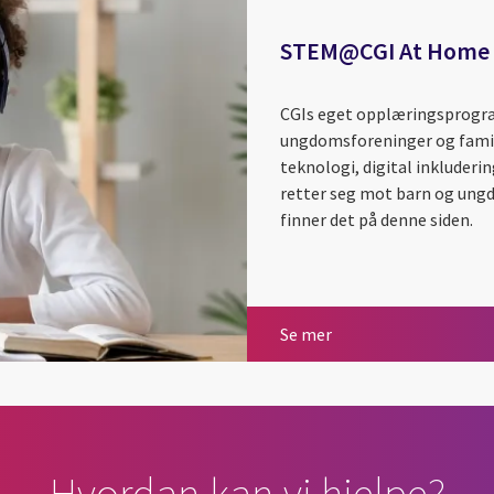
STEM@CGI At Home
CGIs eget opplæringsprogra
ungdomsforeninger og familier
teknologi, digital inkluderi
retter seg mot barn og ungdo
finner det på denne siden.
STEM@CGI At Home
Se mer