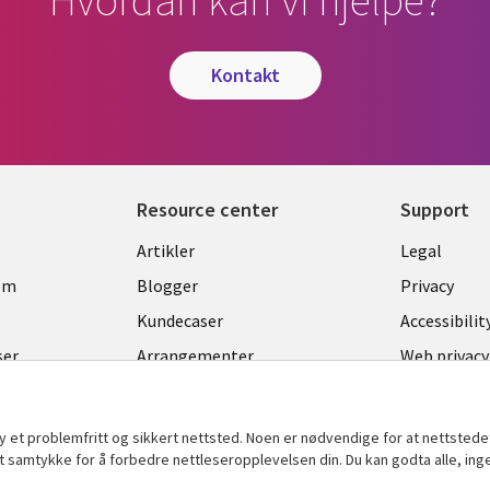
Hvordan kan vi hjelpe?
kontakt
Resource center
Support
Library
Legal
Artikler
Legal
Links
NORW
om
Blogger
Privacy
NORWAY
Kundecaser
Accessibilit
ser
Arrangementer
Web privacy
nter
Senter for
administras
by et problemfritt og sikkert nettsted. Noen er nødvendige for at nettstede
informasjo
t samtykke for å forbedre nettleseropplevelsen din. Du kan godta alle, inge