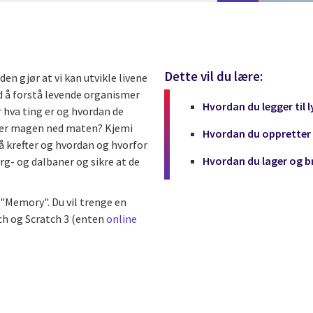
Dette vil du lære:
en gjør at vi kan utvikle livene
ed å forstå levende organismer
Hvordan du legger til l
 hva ting er og hvordan de
yter magen ned maten? Kjemi
Hvordan du oppretter o
å krefter og hvordan og hvorfor
Hvordan du lager og br
rg- og dalbaner og sikre at de
t "Memory". Du vil trenge en
ch og Scratch 3 (enten
online