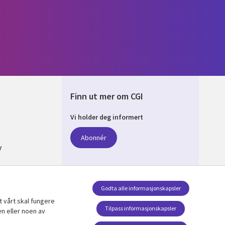
Finn ut mer om CGI
Vi holder deg informert
AY
Abonnér
y
Godta alle informasjonskapsler
jon av
t vårt skal fungere
nskapsler
følg oss
Tilpass informasjonskapsler
n eller noen av