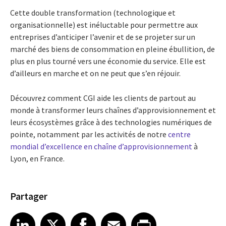
Cette double transformation (technologique et
organisationnelle) est inéluctable pour permettre aux
entreprises d’anticiper l’avenir et de se projeter sur un
marché des biens de consommation en pleine ébullition, de
plus en plus tourné vers une économie du service. Elle est
d’ailleurs en marche et on ne peut que s’en réjouir.
Découvrez comment CGI aide les clients de partout au
monde à transformer leurs chaînes d’approvisionnement et
leurs écosystèmes grâce à des technologies numériques de
pointe, notamment par les activités de notre
centre
mondial d’excellence en chaîne d’approvisionnement
à
Lyon, en France.
Partager
Share article on LinkedIn
Share article on X
Share article on Facebook
Share article on Email
Share article on Print
LinkedIn
X
Facebook
Email
Print