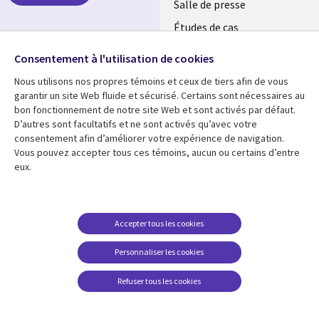
MAROC
Salle de presse
Études de cas
Événements
Suivez-nous
Consentement à l'utilisation de cookies
Nous utilisons nos propres témoins et ceux de tiers afin de vous
Social
garantir un site Web fluide et sécurisé. Certains sont nécessaires au
Media
bon fonctionnement de notre site Web et sont activés par défaut.
MAROC
D’autres sont facultatifs et ne sont activés qu’avec votre
consentement afin d’améliorer votre expérience de navigation.
Ressources
Support
Vous pouvez accepter tous ces témoins, aucun ou certains d’entre
eux.
Library
Legal
Articles
Accessibilité
Links
Morocco
Blog
Confidentialité
Morocco
Études de cas
Restrictions et
Accepter tous les cookies
conditions juridiques
Événements
Personnaliser les cookies
Centre de gestion des
Podcasts
témoins
Refuser tous les cookies
Points de vue
En voir plus