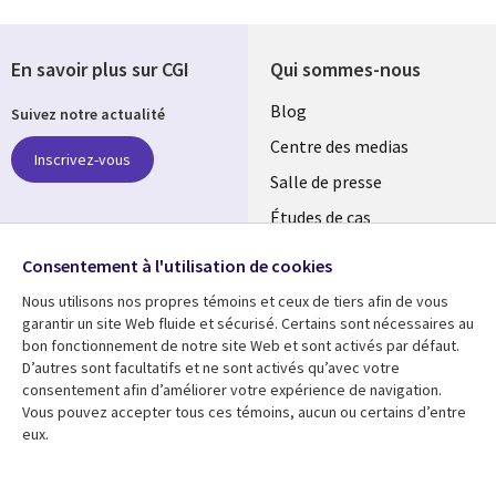
En savoir plus sur CGI
Qui sommes-nous
Useful
Blog
Suivez notre actualité
links
Centre des medias
Inscrivez-vous
MAROC
Salle de presse
Études de cas
Retrouvez-nous sur les
Événements
réseaux
Consentement à l'utilisation de cookies
Nous utilisons nos propres témoins et ceux de tiers afin de vous
Social
garantir un site Web fluide et sécurisé. Certains sont nécessaires au
Media
bon fonctionnement de notre site Web et sont activés par défaut.
MAROC
D’autres sont facultatifs et ne sont activés qu’avec votre
consentement afin d’améliorer votre expérience de navigation.
Ressources
Support
Vous pouvez accepter tous ces témoins, aucun ou certains d’entre
Library
eux.
Legal
Articles
Accessibilité
Links
Morocco
Blog
Confidentialité