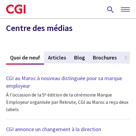
Skip
to
main
content
Centre des médias
Quoi de neuf
(active tab)
Articles
Blog
Brochures
Com
CGI au Maroc à nouveau distinguée pour sa marque
employeur
À l'occasion de la 5ᵉ édition de la cérémonie Marque
Employeur organisée par Rekrute, CGI au Maroc a reçu deux
labels
CGI annonce un changement à la direction