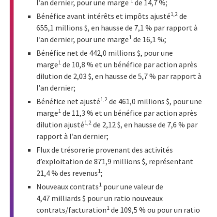
1
l’an dernier, pour une marge
de 14,7 %;
1,2
Bénéfice avant intérêts et impôts ajusté
de
655,1 millions $, en hausse de 7,1 % par rapport à
1
l’an dernier, pour une marge
de 16,1 %;
Bénéfice net de 442,0 millions $, pour une
1
marge
de 10,8 % et un bénéfice par action après
dilution de 2,03 $, en hausse de 5,7 % par rapport à
l’an dernier;
1,2
Bénéfice net ajusté
de 461,0 millions $, pour une
1
marge
de 11,3 % et un bénéfice par action après
1,2
dilution ajusté
de 2,12 $, en hausse de 7,6 % par
rapport à l’an dernier;
Flux de trésorerie provenant des activités
d’exploitation de 871,9 millions $, représentant
1
21,4 % des revenus
;
1
Nouveaux contrats
pour une valeur de
4,47 milliards $ pour un ratio nouveaux
1
contrats/facturation
de 109,5 % ou pour un ratio