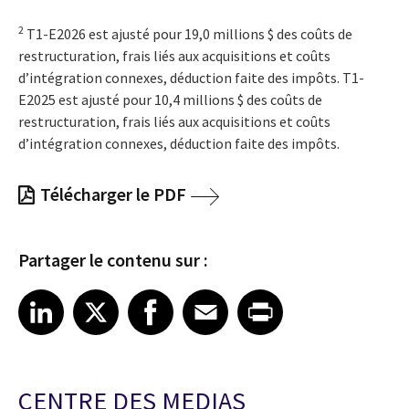
2
T1-E2026 est ajusté pour 19,0 millions $ des coûts de
restructuration, frais liés aux acquisitions et coûts
d’intégration connexes, déduction faite des impôts. T1-
E2025 est ajusté pour 10,4 millions $ des coûts de
restructuration, frais liés aux acquisitions et coûts
d’intégration connexes, déduction faite des impôts.
Télécharger le PDF
Partager le contenu sur :
Share article on LinkedIn
Share article on X
Share article on Facebook
Share article on Email
Share article on Print
LinkedIn
X
Facebook
Email
Print
CENTRE DES MEDIAS