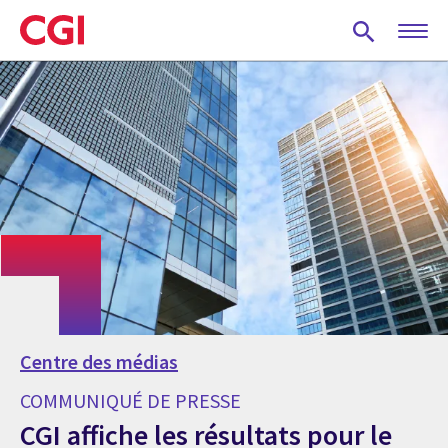
Skip
to
main
content
Centre des médias
COMMUNIQUÉ DE PRESSE
CGI affiche les résultats pour le