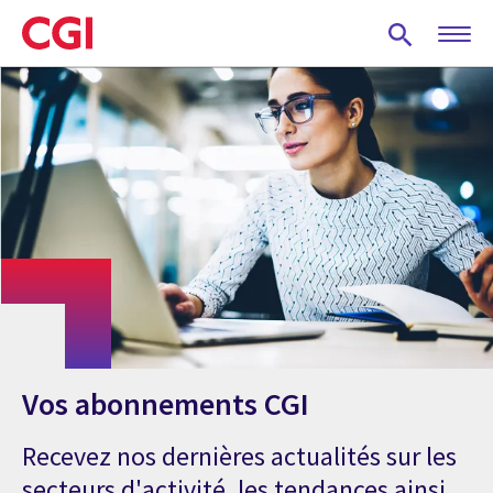
Skip
to
main
content
Vos abonnements CGI
Recevez nos dernières actualités sur les
secteurs d'activité, les tendances ainsi