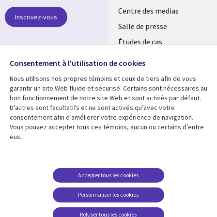
links
Centre des medias
Inscrivez-vous
MAROC
Salle de presse
Études de cas
Retrouvez-nous sur les
Événements
réseaux
Consentement à l'utilisation de cookies
Nous utilisons nos propres témoins et ceux de tiers afin de vous
Social
garantir un site Web fluide et sécurisé. Certains sont nécessaires au
Media
bon fonctionnement de notre site Web et sont activés par défaut.
MAROC
D’autres sont facultatifs et ne sont activés qu’avec votre
consentement afin d’améliorer votre expérience de navigation.
Ressources
Support
Vous pouvez accepter tous ces témoins, aucun ou certains d’entre
eux.
Library
Legal
Articles
Accessibilité
Links
Morocco
Blog
Confidentialité
Morocco
Études de cas
Restrictions et
Accepter tous les cookies
conditions juridiques
Événements
Personnaliser les cookies
Centre de gestion des
Podcasts
témoins
Refuser tous les cookies