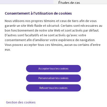
Études de cas
Retrouvez-nous sur les
Événements
réseaux
Consentement à l'utilisation de cookies
Nous utilisons nos propres témoins et ceux de tiers afin de vous
Social
garantir un site Web fluide et sécurisé. Certains sont nécessaires au
Media
bon fonctionnement de notre site Web et sont activés par défaut.
MAROC
D’autres sont facultatifs et ne sont activés qu’avec votre
consentement afin d’améliorer votre expérience de navigation.
Ressources
Support
Vous pouvez accepter tous ces témoins, aucun ou certains d’entre
eux.
Library
Legal
Articles
Accessibilité
Links
Morocco
Blog
Confidentialité
Morocco
Études de cas
Restrictions et
Accepter tous les cookies
conditions juridiques
Événements
Personnaliser les cookies
Centre de gestion des
Podcasts
témoins
Refuser tous les cookies
Points de vue
En voir plus
Gestion des cookies