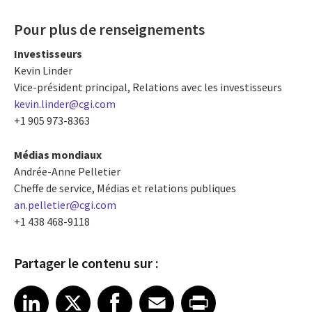
Pour plus de renseignements
Investisseurs
Kevin Linder
Vice-président principal, Relations avec les investisseurs
kevin.linder@cgi.com
+1 905 973-8363
Médias mondiaux
Andrée-Anne Pelletier
Cheffe de service, Médias et relations publiques
an.pelletier@cgi.com
+1 438 468-9118
Partager le contenu sur :
Share article on LinkedIn
Share article on X
Share article on Facebook
Share article on Email
Share article on Print
LinkedIn
X
Facebook
Email
Print