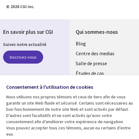
© 2026 CGI inc.
En savoir plus sur CGI
Qui sommes-nous
Useful
Blog
Suivez notre actualité
links
Centre des medias
Inscrivez-vous
MAROC
Salle de presse
Études de cas
Retrouvez-nous sur les
Événements
réseaux
Consentement à l'utilisation de cookies
Nous utilisons nos propres témoins et ceux de tiers afin de vous
Social
garantir un site Web fluide et sécurisé. Certains sont nécessaires au
Media
bon fonctionnement de notre site Web et sont activés par défaut.
MAROC
D’autres sont facultatifs et ne sont activés qu’avec votre
consentement afin d’améliorer votre expérience de navigation.
Ressources
Support
Vous pouvez accepter tous ces témoins, aucun ou certains d’entre
eux.
Library
Legal
Articles
Accessibilité