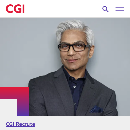
Skip
to
main
content
CGI Recrute