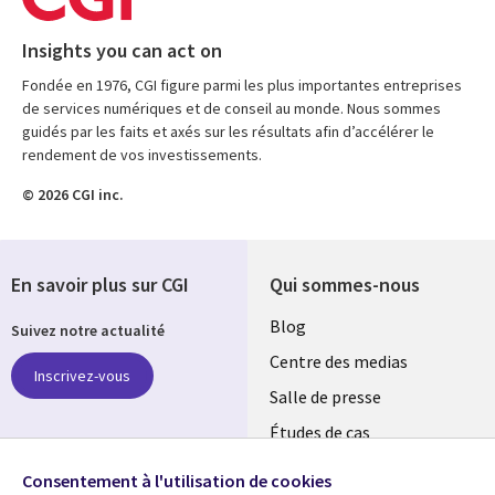
Insights you can act on
Fondée en 1976, CGI figure parmi les plus importantes entreprises
de services numériques et de conseil au monde. Nous sommes
guidés par les faits et axés sur les résultats afin d’accélérer le
rendement de vos investissements.
© 2026 CGI inc.
En savoir plus sur CGI
Qui sommes-nous
Useful
Blog
Suivez notre actualité
links
Centre des medias
Inscrivez-vous
MAROC
Salle de presse
Études de cas
Retrouvez-nous sur les
Événements
réseaux
Consentement à l'utilisation de cookies