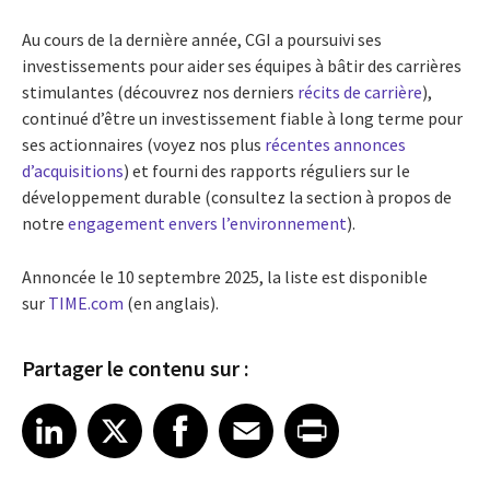
Au cours de la dernière année, CGI a poursuivi ses
investissements pour aider ses équipes à bâtir des carrières
stimulantes (découvrez nos derniers
récits de carrière
),
continué d’être un investissement fiable à long terme pour
ses actionnaires (voyez nos plus
récentes annonces
d’acquisitions
) et fourni des rapports réguliers sur le
développement durable (consultez la section à propos de
notre
engagement envers l’environnement
).
Annoncée le 10 septembre 2025, la liste est disponible
sur
TIME.com
(en anglais).
Partager le contenu sur :
Share article on LinkedIn
Share article on X
Share article on Facebook
Share article on Email
Share article on Print
LinkedIn
X
Facebook
Email
Print