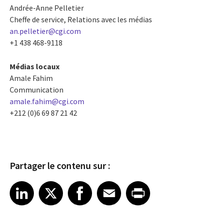
Andrée-Anne Pelletier
Cheffe de service, Relations avec les médias
an.pelletier@cgi.com
+1 438 468-9118
Médias locaux
Amale Fahim
Communication
amale.fahim@cgi.com
+212 (0)6 69 87 21 42
Partager le contenu sur :
Share article on LinkedIn
Share article on X
Share article on Facebook
Share article on Email
Share article on Print
LinkedIn
X
Facebook
Email
Print