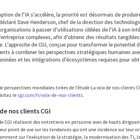
ption de l’IA s’accélère, la priorité est désormais de produir
a déclaré Dave Henderson, chef de la direction des technologi
 organisations à passer d’utilisations ciblées de l’IA à son in
entreprise complexes, afin d’obtenir des résultats tangibles
e. L’approche de CGI, conçue pour transformer le potentiel de
lients à combiner les perspectives stratégiques humaines ave
 données et les intégrations d’écosystèmes requises pour ob
 perspectives mondiales tirées de l’étude La voix de nos clients CG
isitez le
cgi.com/fr/voix-de-nos-clients
.
de nos clients CGI
e CGI réalisent des entretiens en personne avec de hauts dirigeant
leur point de vue sur les tendances qui ont une incidence sur leur o
ment sur l’exécution de la stratégie, la modernisation des TI, la