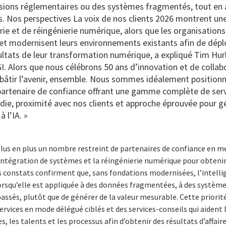
ssions réglementaires ou des systèmes fragmentés, tout en 
s. Nos perspectives La voix de nos clients 2026 montrent une
erie et de réingénierie numérique, alors que les organisatio
et modernisent leurs environnements existants afin de déplo
ultats de leur transformation numérique, a expliqué Tim Hur
GI. Alors que nous célébrons 50 ans d’innovation et de collab
bâtir l’avenir, ensemble. Nous sommes idéalement positionn
partenaire de confiance offrant une gamme complète de servi
ndie, proximité avec nos clients et approche éprouvée pour 
à l’IA. »
 plus en plus un nombre restreint de partenaires de confiance en 
ntégration de systèmes et la réingénierie numérique pour obtenir 
es constats confirment que, sans fondations modernisées, l’intellig
orsqu’elle est appliquée à des données fragmentées, à des système
sés, plutôt que de générer de la valeur mesurable. Cette priorité
vices en mode délégué ciblés et des services-conseils qui aident 
, les talents et les processus afin d’obtenir des résultats d’affai