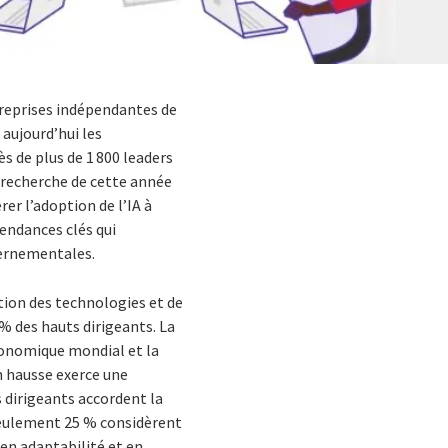
ntreprises indépendantes de
aujourd’hui les
s de plus de 1 800 leaders
a recherche de cette année
er l’adoption de l’IA à
tendances clés qui
vernementales.
tion des technologies et de
 des hauts dirigeants. La
conomique mondial et la
n hausse exerce une
s dirigeants accordent la
 seulement 25 % considèrent
en adaptabilité et en