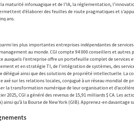
 la maturité infonuagique et de l’IA, la réglementation, l’innova
ermettent d’élaborer des feuilles de route pragmatiques et s’appui
inq ans.
 parmi les plus importantes entreprises indépendantes de service
n management au monde. CGI compte 94 000 conseillers et autres p
 auxquels l’entreprise offre un portefeuille complet de services et
ment et en stratégie TI, de l’intégration de systèmes, des service
e délégué ainsi que des solutions de propriété intellectuelle. La c
e axé sur les relations locales, conjugué à un réseau mondial de pr
ser la transformation numérique de leur organisation et d’accélére
cier 2025, CGI a généré des revenus de 15,91 milliards $ CA. Les acti
) ainsi qu’à la Bourse de New York (GIB). Apprenez-en davantage s
ignements