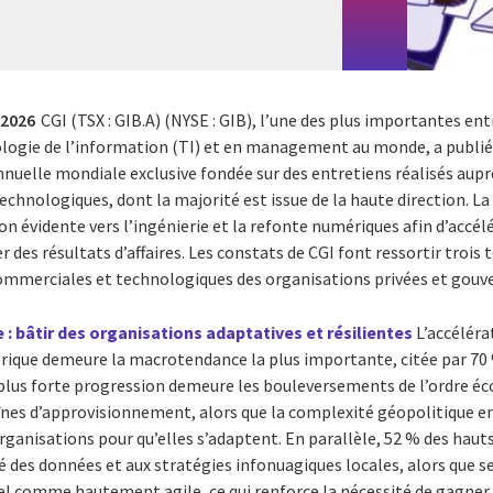
 2026
CGI (TSX : GIB.A) (NYSE : GIB), l’une des plus importantes e
ologie de l’information (TI) et en management au monde, a publié 
nuelle mondiale exclusive fondée sur des entretiens réalisés auprè
 technologiques, dont la majorité est issue de la haute direction. L
n évidente vers l’ingénierie et la refonte numériques afin d’accélér
 des résultats d’affaires. Les constats de CGI font ressortir trois 
ommerciales et technologiques des organisations privées et gou
 : bâtir des organisations adaptatives et résilientes
L’accéléra
ique demeure la macrotendance la plus importante, citée par 70 %
 plus forte progression demeure les bouleversements de l’ordre é
înes d’approvisionnement, alors que la complexité géopolitique e
organisations pour qu’elles s’adaptent. En parallèle, 52 % des haut
té des données et aux stratégies infonuagiques locales, alors que
l comme hautement agile, ce qui renforce la nécessité de gagner 