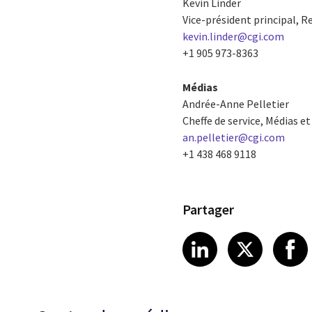
Kevin Linder
Vice-président principal, R
kevin.linder@cgi.com
+1 905 973-8363
Médias
Andrée-Anne Pelletier
Cheffe de service, Médias e
an.pelletier@cgi.com
+1 438 468 9118
Partager
Share article
Share art
Shar
LinkedIn
X