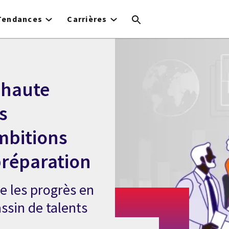
Tendances
Carrières
a haute
s
mbitions
préparation
e les progrès en
ssin de talents