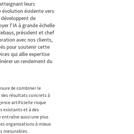
atteignant leurs
 évolution évidente vers
ns développent de
yer l’IA à grande échelle
lebaus, président et chef
oration avec nos clients,
és pour soutenir cette
ces qui allie expertise
générer un rendement du
mesure de combiner le
des résultats concrets à
ence artificielle risque
s existants et à des
 entraîne aussi une plus
les organisations à mieux
res mesurables.