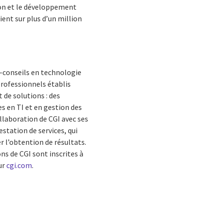
tion et le développement
ent sur plus d’un million
s-conseils en technologie
rofessionnels établis
 de solutions : des
s en TI et en gestion des
ollaboration de CGI avec ses
estation de services, qui
r l’obtention de résultats.
ons de CGI sont inscrites à
ur
cgi.com
.