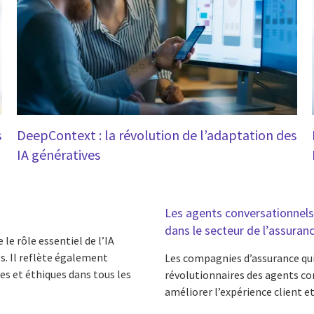
s
DeepContext : la révolution de l’adaptation des
IA génératives
Les agents conversationnels i
dans le secteur de l’assuran
 le rôle essentiel de l’IA
s. Il reflète également
Les compagnies d’assurance qui
es et éthiques dans tous les
révolutionnaires des agents conv
améliorer l’expérience client et 