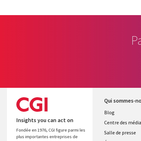
P
Qui sommes-n
Useful
Blog
Insights you can act on
links
Centre des médi
Fondée en 1976, CGI figure parmi les
LUXEMB
Salle de presse
plus importantes entreprises de