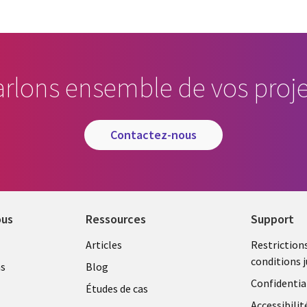
arlons ensemble de vos proje
contactez-nous
ous
Ressources
Support
Library
Legal
Articles
Restriction
conditions j
Links
SECTI
as
Blog
Confidentia
OURG
SECTIONS
FR
Études de cas
Accessibilit