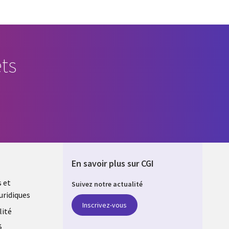
ts
En savoir plus sur CGI
s et
Suivez notre actualité
uridiques
ONS
Inscrivez-vous
lité
é