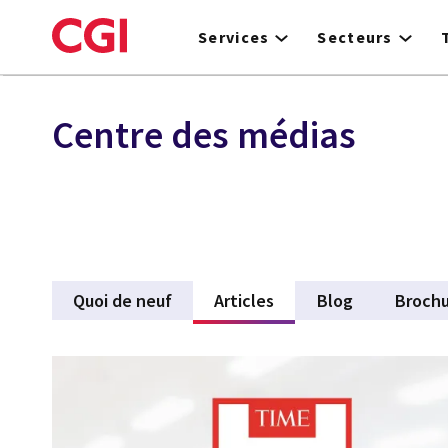
Skip
to
Services
Secteurs
main
content
Centre des médias
Quoi de neuf
Articles
(active tab)
Blog
Brochu