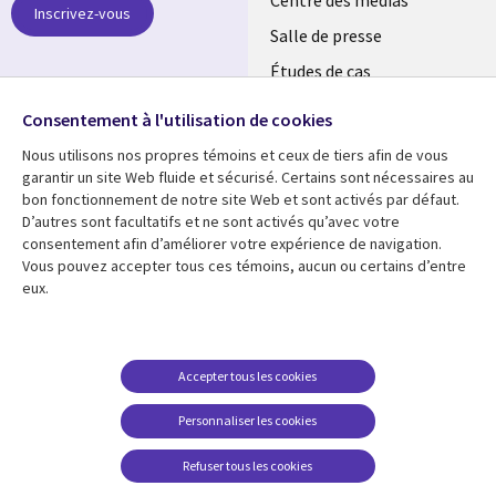
links
Inscrivez-vous
LUXEMBOURG
Salle de presse
Études de cas
Retrouvez-nous sur les
Événements
réseaux
Consentement à l'utilisation de cookies
Nous utilisons nos propres témoins et ceux de tiers afin de vous
Social
garantir un site Web fluide et sécurisé. Certains sont nécessaires au
Media
bon fonctionnement de notre site Web et sont activés par défaut.
LUXEMBOURG
D’autres sont facultatifs et ne sont activés qu’avec votre
consentement afin d’améliorer votre expérience de navigation.
Ressources
Support
Vous pouvez accepter tous ces témoins, aucun ou certains d’entre
eux.
Library
Legal
Articles
Restrictions et
conditions juridiques
Links
SECTIONS
Blog
Confidentialité
SECTIONS
FR
Études de cas
Accepter tous les cookies
Accessibilité
Podcasts
FR
Personnaliser les cookies
Données personnelles
Points de vue
Centre de gestion des
Refuser tous les cookies
Événements
témoins