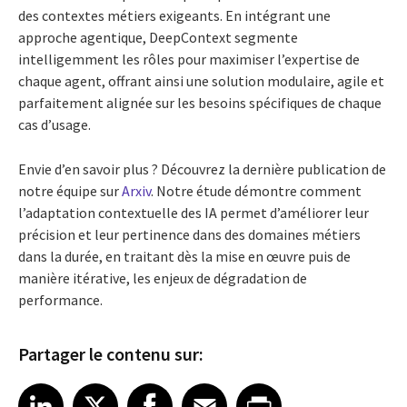
des contextes métiers exigeants. En intégrant une
approche agentique, DeepContext segmente
intelligemment les rôles pour maximiser l’expertise de
chaque agent, offrant ainsi une solution modulaire, agile et
parfaitement alignée sur les besoins spécifiques de chaque
cas d’usage.
Envie d’en savoir plus ? Découvrez la dernière publication de
notre équipe sur
Arxiv
. Notre étude démontre comment
l’adaptation contextuelle des IA permet d’améliorer leur
précision et leur pertinence dans des domaines métiers
dans la durée, en traitant dès la mise en œuvre puis de
manière itérative, les enjeux de dégradation de
performance.
Partager le contenu sur:
Share article on LinkedIn
Share article on X
Share article on Facebook
Share article on Email
Share article on Print
LinkedIn
X
Facebook
Email
Print