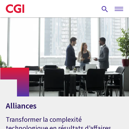
Skip
to
main
content
Alliances
Transformer la complexité
technologique en résultats d’affaires