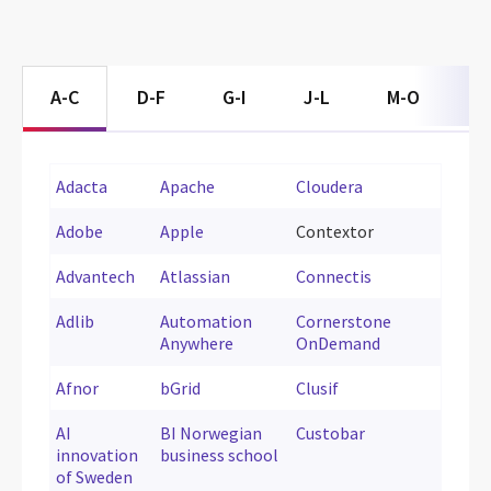
A-C
D-F
G-I
J-L
M-O
P
Adacta
Apache
Cloudera
Adobe
Apple
Contextor
Advantech
Atlassian
Connectis
Adlib
Automation
Cornerstone
Anywhere
OnDemand
Afnor
bGrid
Clusif
AI
BI Norwegian
Custobar
innovation
business school
of Sweden