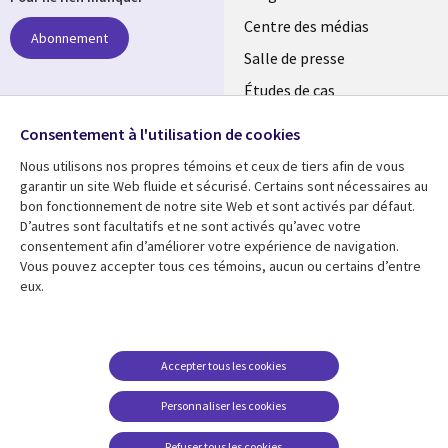
links
Centre des médias
Abonnement
LUXEMBOURG
Salle de presse
Études de cas
Événements
Suivez-nous
Consentement à l'utilisation de cookies
Nous utilisons nos propres témoins et ceux de tiers afin de vous
Social
garantir un site Web fluide et sécurisé. Certains sont nécessaires au
Media
bon fonctionnement de notre site Web et sont activés par défaut.
LUXEMBOURG
D’autres sont facultatifs et ne sont activés qu’avec votre
consentement afin d’améliorer votre expérience de navigation.
Ressources
Support
Vous pouvez accepter tous ces témoins, aucun ou certains d’entre
eux.
Library
Legal
Articles
Restrictions et
conditions juridiques
Links
SECTIONS
Blog
Confidentialité
SECTIONS
FR
Études de cas
Accepter tous les cookies
Accessibilité
Podcasts
FR
Personnaliser les cookies
Données personnelles
Points de vue
Centre de gestion des
Refuser tous les cookies