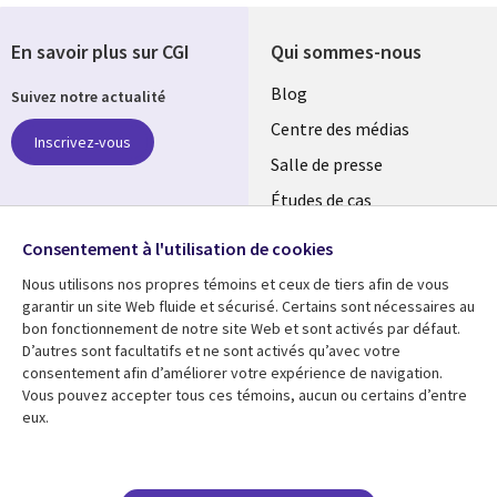
En savoir plus sur CGI
Qui sommes-nous
Useful
Blog
Suivez notre actualité
links
Centre des médias
Inscrivez-vous
LUXEMBOURG
Salle de presse
Études de cas
Retrouvez-nous sur les
Événements
réseaux
Consentement à l'utilisation de cookies
Nous utilisons nos propres témoins et ceux de tiers afin de vous
Social
garantir un site Web fluide et sécurisé. Certains sont nécessaires au
Media
bon fonctionnement de notre site Web et sont activés par défaut.
LUXEMBOURG
D’autres sont facultatifs et ne sont activés qu’avec votre
consentement afin d’améliorer votre expérience de navigation.
Ressources
Support
Vous pouvez accepter tous ces témoins, aucun ou certains d’entre
eux.
Library
Legal
Articles
Restrictions et
conditions juridiques
Links
SECTIONS
Blog
Confidentialité
Études de cas