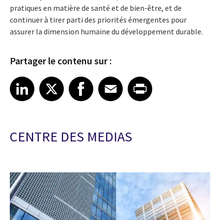
pratiques en matière de santé et de bien-être, et de
continuer à tirer parti des priorités émergentes pour
assurer la dimension humaine du développement durable.
Partager le contenu sur :
Share article on LinkedIn
Share article on X
Share article on Facebook
Share article on Email
Share article on Print
LinkedIn
X
Facebook
Email
Print
CENTRE DES MEDIAS