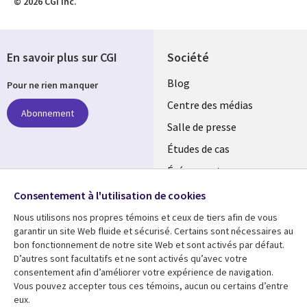
© 2026 CGI inc.
En savoir plus sur CGI
Société
Useful
Blog
Pour ne rien manquer
links
Centre des médias
Abonnement
LUXEMBOURG
Salle de presse
Études de cas
Événements
Suivez-nous
Consentement à l'utilisation de cookies
Social
Media
Nous utilisons nos propres témoins et ceux de tiers afin de vous
garantir un site Web fluide et sécurisé. Certains sont nécessaires au
LUXEMBOURG
bon fonctionnement de notre site Web et sont activés par défaut.
D’autres sont facultatifs et ne sont activés qu’avec votre
Ressources
Support
consentement afin d’améliorer votre expérience de navigation.
Library
Legal
Vous pouvez accepter tous ces témoins, aucun ou certains d’entre
Articles
Restrictions et
eux.
conditions juridiques