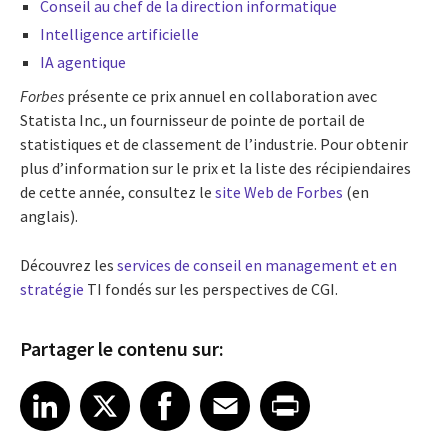
Conseil au chef de la direction informatique
Intelligence artificielle
IA agentique
Forbes
présente ce prix annuel en collaboration avec
Statista Inc., un fournisseur de pointe de portail de
statistiques et de classement de l’industrie. Pour obtenir
plus d’information sur le prix et la liste des récipiendaires
de cette année, consultez le
site Web de Forbes
(en
anglais).
Découvrez les
services de conseil en management et en
stratégie
TI fondés sur les perspectives de CGI.
Partager le contenu sur:
Share article on LinkedIn
Share article on X
Share article on Facebook
Share article on Email
Share article on Print
LinkedIn
X
Facebook
Email
Print