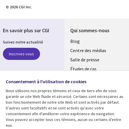
© 2026 CGI Inc.
En savoir plus sur CGI
Qui sommes-nous
Useful
Blog
Suivez notre actualité
links
Centre des médias
Inscrivez-vous
LUXEMBOURG
Salle de presse
Études de cas
Retrouvez-nous sur les
Événements
réseaux
Consentement à l'utilisation de cookies
Nous utilisons nos propres témoins et ceux de tiers afin de vous
Social
garantir un site Web fluide et sécurisé. Certains sont nécessaires au
Media
bon fonctionnement de notre site Web et sont activés par défaut.
LUXEMBOURG
D’autres sont facultatifs et ne sont activés qu’avec votre
consentement afin d’améliorer votre expérience de navigation.
Ressources
Support
Vous pouvez accepter tous ces témoins, aucun ou certains d’entre
eux.
Library
Legal
Articles
Restrictions et