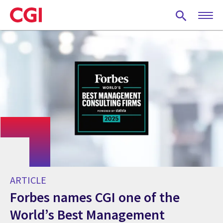
Skip
to
main
content
ARTICLE
Forbes names CGI one of the
World’s Best Management