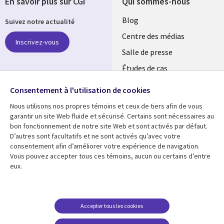
En savoir plus sur CGI
Qui sommes-nous
Useful
Blog
Suivez notre actualité
links
Centre des médias
Inscrivez-vous
LUXEMBOURG
Salle de presse
Études de cas
Retrouvez-nous sur les
Événements
réseaux
Consentement à l'utilisation de cookies
Nous utilisons nos propres témoins et ceux de tiers afin de vous
Social
garantir un site Web fluide et sécurisé. Certains sont nécessaires au
Media
bon fonctionnement de notre site Web et sont activés par défaut.
LUXEMBOURG
D’autres sont facultatifs et ne sont activés qu’avec votre
consentement afin d’améliorer votre expérience de navigation.
Ressources
Support
Vous pouvez accepter tous ces témoins, aucun ou certains d’entre
eux.
Library
Legal
Articles
Restrictions et
conditions juridiques
Links
SECTIONS
Blog
Confidentialité
SECTIONS
FR
Études de cas
Accepter tous les cookies
Accessibilité
Podcasts
FR