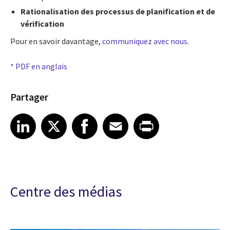
Rationalisation des processus de planification et de
vérification
Pour en savoir davantage,
communiquez avec nous
.
* PDF en anglais
Partager
Share article on LinkedIn
Share article on X
Share article on Facebook
Share article on Email
Share article on Print
LinkedIn
X
Facebook
Email
Print
Centre des médias