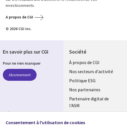
investissements.
A propos de CGI
© 2026 CGI inc.
En savoir plus sur CGI
Société
Useful
À propos de CGI
Pour ne rien manquer
links
Nos secteurs d'activité
Abonnement
FRANCE
Politique ESG
Nos partenaires
Partenaire digital de
l'ASM
Suivez-nous
Salle de presse
Consentement à l'utilisation de cookies
Social
Fusions