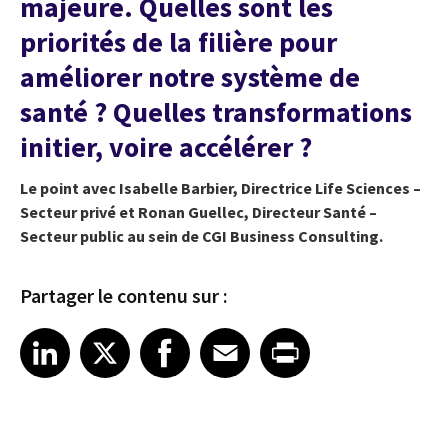
majeure. Quelles sont les
priorités de la filière pour
améliorer notre système de
santé ? Quelles transformations
initier, voire accélérer ?
Le point avec Isabelle Barbier, Directrice Life Sciences –
Secteur privé et Ronan Guellec, Directeur Santé –
Secteur public au sein de CGI Business Consulting.
Partager le contenu sur :
Share article on LinkedIn
Share article on X
Share article on Facebook
Share article on Email
Share article on Print
LinkedIn
X
Facebook
Email
Print