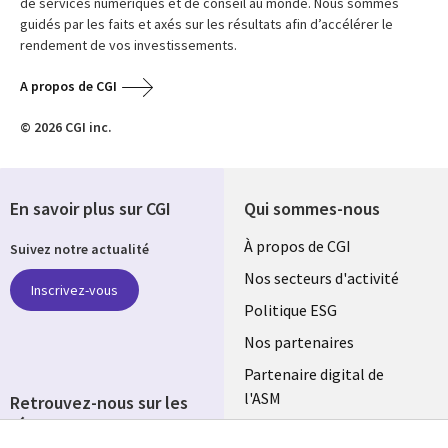
de services numériques et de conseil au monde. Nous sommes
guidés par les faits et axés sur les résultats afin d’accélérer le
rendement de vos investissements.
A propos de CGI
© 2026 CGI inc.
En savoir plus sur CGI
Qui sommes-nous
Useful
À propos de CGI
Suivez notre actualité
links
Nos secteurs d'activité
Inscrivez-vous
FRANCE
Politique ESG
Nos partenaires
Partenaire digital de
l'ASM
Retrouvez-nous sur les
réseaux
Salle de presse