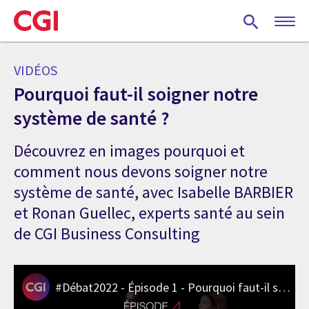
Skip
to
main
content
VIDÉOS
Pourquoi faut-il soigner notre
système de santé ?
Découvrez en images pourquoi et
comment nous devons soigner notre
système de santé, avec Isabelle BARBIER
et Ronan Guellec, experts santé au sein
de CGI Business Consulting
#Débat2022 - Épisode 1 - Pourquoi faut-il soigner notre système de santé ?