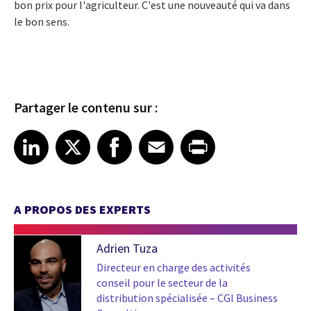
bon prix pour l'agriculteur. C'est une nouveauté qui va dans
le bon sens.
Partager le contenu sur :
Share article on LinkedIn
Share article on X
Share article on Facebook
Share article on Email
Share article on Print
LinkedIn
X
Facebook
Email
Print
A PROPOS DES EXPERTS
Adrien Tuza
Directeur en charge des activités
conseil pour le secteur de la
distribution spécialisée – CGI Business