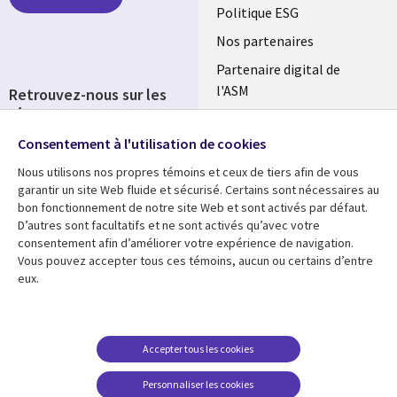
FRANCE
Politique ESG
Nos partenaires
Partenaire digital de
l'ASM
Retrouvez-nous sur les
réseaux
Salle de presse
Consentement à l'utilisation de cookies
Social
Fusions
Media
Nous utilisons nos propres témoins et ceux de tiers afin de vous
FRANCE
garantir un site Web fluide et sécurisé. Certains sont nécessaires au
bon fonctionnement de notre site Web et sont activés par défaut.
Ressources
Support
D’autres sont facultatifs et ne sont activés qu’avec votre
consentement afin d’améliorer votre expérience de navigation.
Library
Legal
Articles
Accessibilité
Vous pouvez accepter tous ces témoins, aucun ou certains d’entre
eux.
Links
FRANCE
Blog
Protection des données
FRANCE
Études de cas
Restrictions et
conditions juridiques
Événements
Accepter tous les cookies
FAQ Carrières
Podcasts
Personnaliser les cookies
Centre de gestion des