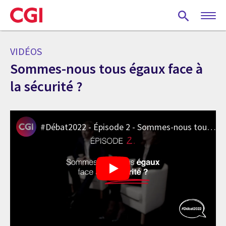
Skip
to
main
content
VIDÉOS
Sommes-nous tous égaux face à
la sécurité ?
#Débat2022 - Épisode 2 - Sommes-nous tous égaux face à la sécurité ?