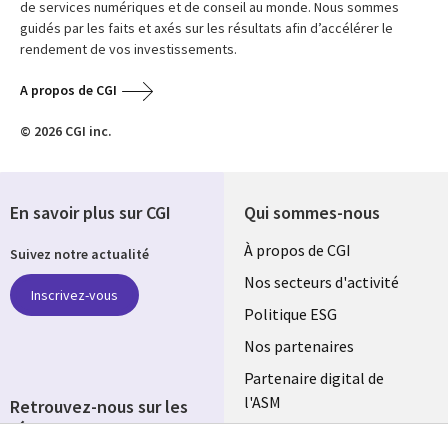
de services numériques et de conseil au monde. Nous sommes
guidés par les faits et axés sur les résultats afin d’accélérer le
rendement de vos investissements.
A propos de CGI
© 2026 CGI inc.
En savoir plus sur CGI
Qui sommes-nous
Useful
À propos de CGI
Suivez notre actualité
links
Nos secteurs d'activité
Inscrivez-vous
FRANCE
Politique ESG
Nos partenaires
Partenaire digital de
l'ASM
Retrouvez-nous sur les
réseaux
Salle de presse