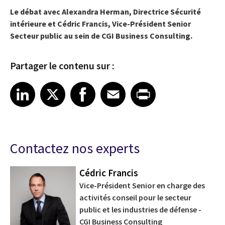
Le débat avec Alexandra Herman,
Directrice Sécurité
intérieure
et Cédric Francis,
Vice-Président Senior
Secteur public ​​au sein de CGI Business Consulting.
Partager le contenu sur :
Share article on LinkedIn
Share article on X
Share article on Facebook
Share article on Email
Share article on Print
LinkedIn
X
Facebook
Email
Print
Contactez nos experts
Cédric Francis
Vice-Président Senior en charge des
activités conseil pour le secteur
public et les industries de défense -
CGI Business Consulting