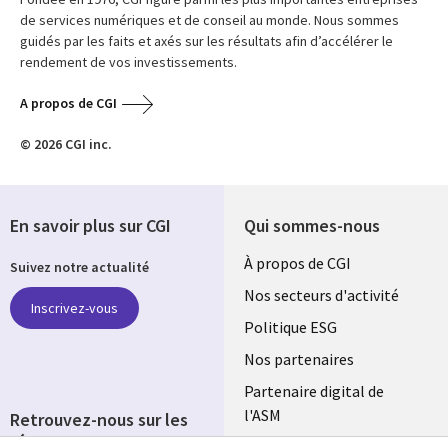
de services numériques et de conseil au monde. Nous sommes
guidés par les faits et axés sur les résultats afin d’accélérer le
rendement de vos investissements.
A propos de CGI
© 2026 CGI inc.
En savoir plus sur CGI
Qui sommes-nous
Useful
À propos de CGI
Suivez notre actualité
links
Nos secteurs d'activité
Inscrivez-vous
FRANCE
Politique ESG
Nos partenaires
Partenaire digital de
l'ASM
Retrouvez-nous sur les
réseaux
Salle de presse