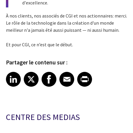
d'excellence.
À nos clients, nos associés de CGI et nos actionnaires: merci.
Le rôle de la technologie dans la création d'un monde
meilleur n'a jamais été aussi puissant — ni aussi humain.
Et pour CGI, ce n’est que le début.
Partager le contenu sur :
Share article on LinkedIn
Share article on X
Share article on Facebook
Share article on Email
Share article on Print
LinkedIn
X
Facebook
Email
Print
CENTRE DES MEDIAS