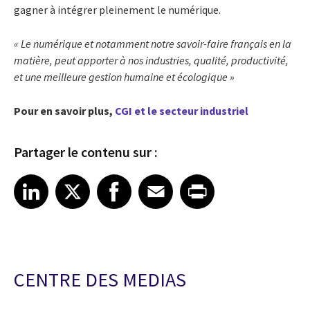
gagner à intégrer pleinement le numérique.
« Le numérique et notamment notre savoir-faire français en la
matière, peut apporter à nos industries, qualité, productivité,
et une meilleure gestion humaine et écologique »
Pour en savoir plus,
CGI et le secteur industriel
Partager le contenu sur :
Share article on LinkedIn
Share article on X
Share article on Facebook
Share article on Email
Share article on Print
LinkedIn
X
Facebook
Email
Print
CENTRE DES MEDIAS