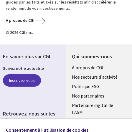
guidés par les faits et axés sur les résultats afin d’accélérer le
rendement de vos investissements.
A propos de CGI
© 2026 CGI inc.
En savoir plus sur CGI
Qui sommes-nous
Useful
À propos de CGI
Suivez notre actualité
links
Nos secteurs d'activité
Inscrivez-vous
FRANCE
Politique ESG
Nos partenaires
Partenaire digital de
l'ASM
Retrouvez-nous sur les
réseaux
Salle de presse
Consentement à l'utilisation de cookies
Social
Fusions