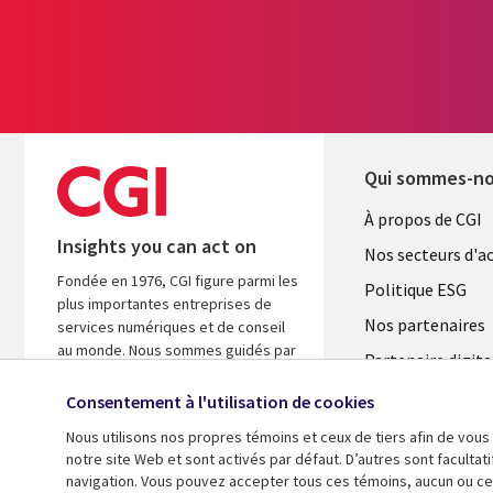
Qui sommes-n
Useful
À propos de CGI
Insights you can act on
links
Nos secteurs d'ac
Fondée en 1976, CGI figure parmi les
FRANCE
Politique ESG
plus importantes entreprises de
Nos partenaires
services numériques et de conseil
au monde. Nous sommes guidés par
Partenaire digita
les faits et axés sur les résultats afin
l'ASM
d’accélérer le rendement de vos
Consentement à l'utilisation de cookies
investissements.
Salle de presse
Nous utilisons nos propres témoins et ceux de tiers afin de vous
Fusions
notre site Web et sont activés par défaut. D’autres sont faculta
A propos de CGI
navigation. Vous pouvez accepter tous ces témoins, aucun ou cer