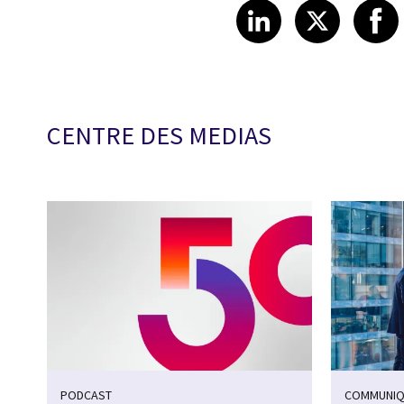
Share article
Share art
Shar
LinkedIn
X
CENTRE DES MEDIAS
PODCAST
COMMUNIQ