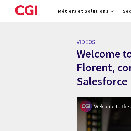
Skip
to
Métiers et Solutions
Se
main
content
VIDÉOS
Welcome to 
Florent, co
Salesforce
Welcome to the J