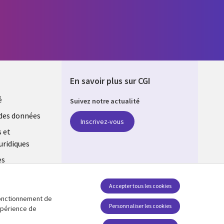
En savoir plus sur CGI
é
Suivez notre actualité
E
des données
Inscrivez-vous
s et
uridiques
es
estion des
Accepter tous les cookies
 fonctionnement de
Retrouvez-nous sur les réseaux
Personnaliser les cookies
expérience de