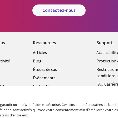
contactez-nous
ous
Ressources
Support
Library
Legal
Articles
Accessibilit
Links
FRANC
tivité
Blog
Protection 
FRANCE
Études de cas
Restriction
conditions j
Événements
FAQ Carrièr
l de
Podcasts
Centre de g
Points de vue
témoins
Vidéos
 garantir un site Web fluide et sécurisé. Certains sont nécessaires au bon
tifs et ne sont activés qu’avec votre consentement afin d’améliorer votre 
En voir plus
tains d’entre eux.