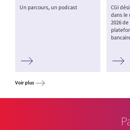
Un parcours, un podcast
CGI dés
dans le
2026 de 
platefo
bancair
Voir plus
P