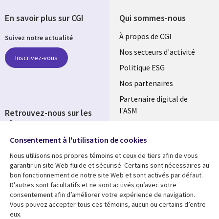
En savoir plus sur CGI
Qui sommes-nous
Useful
À propos de CGI
Suivez notre actualité
links
Nos secteurs d'activité
Inscrivez-vous
FRANCE
Politique ESG
Nos partenaires
Partenaire digital de
l'ASM
Retrouvez-nous sur les
réseaux
Salle de presse
Consentement à l'utilisation de cookies
Social
Fusions
Media
Nous utilisons nos propres témoins et ceux de tiers afin de vous
FRANCE
garantir un site Web fluide et sécurisé. Certains sont nécessaires au
bon fonctionnement de notre site Web et sont activés par défaut.
Ressources
Support
D’autres sont facultatifs et ne sont activés qu’avec votre
consentement afin d’améliorer votre expérience de navigation.
Library
Legal
Articles
Accessibilité
Vous pouvez accepter tous ces témoins, aucun ou certains d’entre
eux.
Blog
Protection des données