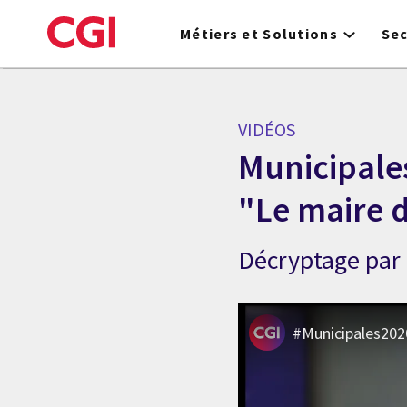
Skip
to
Métiers et Solutions
Se
main
content
VIDÉOS
Municipales
"Le maire d
Décryptage par 
#Municipales2020