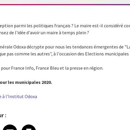
eption parmi les politiques français ? Le maire est-il considéré c
nsez de l'idée d'avoir un maire à temps plein ?
générale Odoxa décrypte pour nous les tendances émergentes de "La 
tique pas comme les autres", à l'occasion des Elections municipales
our France Info, France Bleu et la presse en région.
our les municipales 2020.
ie à l'Institut Odoxa
r :
 on LinkedIn
icle on X
e article on Facebook
Share article on Email
Share article on Print
Facebook
Email
Print