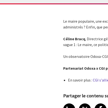
Le maire populaire, une exc
administrés ? Enfin, que pe
Céline Bracq
, Directrice 
vague 1 : Le maire, ce poli
Un observatoire Odoxa-CGI p
Partenariat Odoxa x CGI p
En savoir plus :
CGI s'all
Partager le contenu su
Share article
Share art
Shar
LinkedIn
X