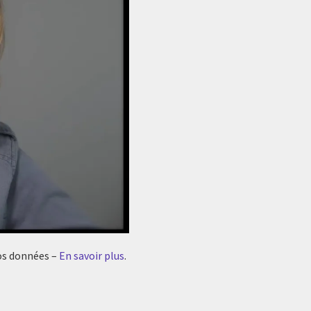
vos données –
En savoir plus
.