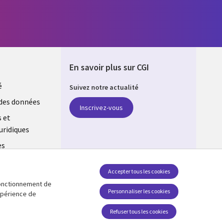
En savoir plus sur CGI
é
Suivez notre actualité
E
des données
Inscrivez-vous
s et
uridiques
es
estion des
Accepter tous les cookies
 fonctionnement de
Retrouvez-nous sur les réseaux
Personnaliser les cookies
expérience de
Social Media FRANCE
Refuser tous les cookies