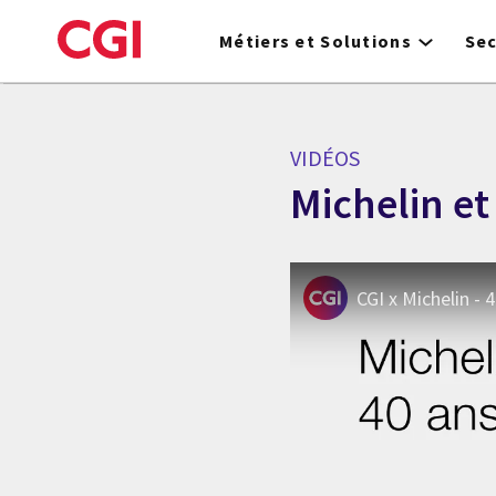
Skip
to
Métiers et Solutions
Se
main
content
VIDÉOS
Michelin et
CGI x Michelin - 