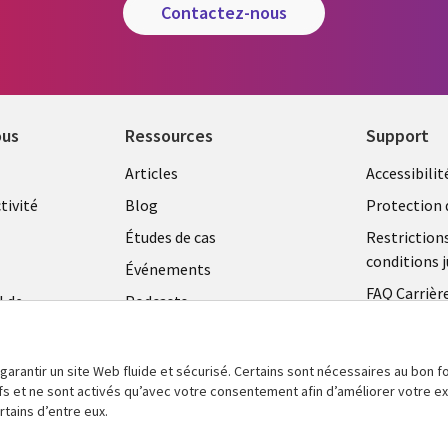
contactez-nous
ous
Ressources
Support
Library
Legal
Articles
Accessibilit
Links
FRANC
tivité
Blog
Protection 
FRANCE
Études de cas
Restriction
conditions j
Événements
FAQ Carrièr
l de
Podcasts
Centre de g
Points de vue
témoins
Vidéos
 garantir un site Web fluide et sécurisé. Certains sont nécessaires au bon
tifs et ne sont activés qu’avec votre consentement afin d’améliorer votre 
En voir plus
tains d’entre eux.