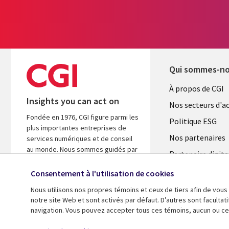
Qui sommes-n
Useful
À propos de CGI
Insights you can act on
links
Nos secteurs d'ac
Fondée en 1976, CGI figure parmi les
FRANCE
Politique ESG
plus importantes entreprises de
Nos partenaires
services numériques et de conseil
au monde. Nous sommes guidés par
Partenaire digita
les faits et axés sur les résultats afin
l'ASM
d’accélérer le rendement de vos
Consentement à l'utilisation de cookies
investissements.
Salle de presse
Nous utilisons nos propres témoins et ceux de tiers afin de vous
Fusions
notre site Web et sont activés par défaut. D’autres sont faculta
A propos de CGI
navigation. Vous pouvez accepter tous ces témoins, aucun ou cer
© 2026 CGI inc.