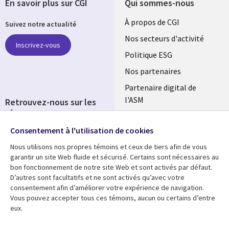
En savoir plus sur CGI
Qui sommes-nous
Useful
À propos de CGI
Suivez notre actualité
links
Nos secteurs d'activité
Inscrivez-vous
FRANCE
Politique ESG
Nos partenaires
Partenaire digital de
l'ASM
Retrouvez-nous sur les
réseaux
Salle de presse
Consentement à l'utilisation de cookies
Social
Fusions
Media
Nous utilisons nos propres témoins et ceux de tiers afin de vous
FRANCE
garantir un site Web fluide et sécurisé. Certains sont nécessaires au
bon fonctionnement de notre site Web et sont activés par défaut.
Ressources
Support
D’autres sont facultatifs et ne sont activés qu’avec votre
consentement afin d’améliorer votre expérience de navigation.
Library
Legal
Articles
Accessibilité
Vous pouvez accepter tous ces témoins, aucun ou certains d’entre
eux.
Links
FRANCE
Blog
Protection des données
Études de cas
Restrictions et