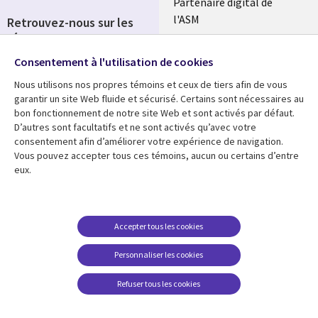
Partenaire digital de
l'ASM
Retrouvez-nous sur les
réseaux
Salle de presse
Consentement à l'utilisation de cookies
Social
Fusions
Media
Nous utilisons nos propres témoins et ceux de tiers afin de vous
FRANCE
garantir un site Web fluide et sécurisé. Certains sont nécessaires au
bon fonctionnement de notre site Web et sont activés par défaut.
Ressources
Support
D’autres sont facultatifs et ne sont activés qu’avec votre
consentement afin d’améliorer votre expérience de navigation.
Library
Legal
Articles
Accessibilité
Vous pouvez accepter tous ces témoins, aucun ou certains d’entre
eux.
Links
FRANCE
Blog
Protection des données
FRANCE
Études de cas
Restrictions et
conditions juridiques
Événements
Accepter tous les cookies
FAQ Carrières
Podcasts
Personnaliser les cookies
Centre de gestion des
Points de vue
témoins
Refuser tous les cookies
Vidéos
En voir plus