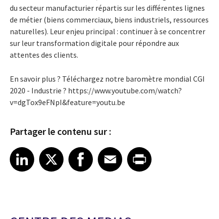
du secteur manufacturier répartis sur les différentes lignes
de métier (biens commerciaux, biens industriels, ressources
naturelles). Leur enjeu principal : continuer à se concentrer
sur leur transformation digitale pour répondre aux
attentes des clients.
En savoir plus ? Téléchargez notre baromètre mondial CGI
2020 - Industrie ? https://www.youtube.com/watch?
v=dgTox9eFNpI&feature=youtu.be
Partager le contenu sur :
Share article on LinkedIn
Share article on X
Share article on Facebook
Share article on Email
Share article on Print
LinkedIn
X
Facebook
Email
Print