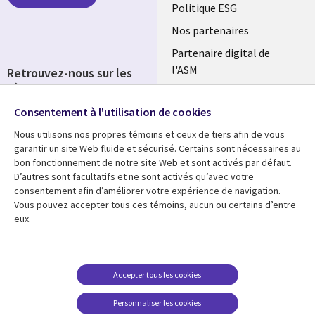
FRANCE
Politique ESG
Nos partenaires
Partenaire digital de
l'ASM
Retrouvez-nous sur les
réseaux
Salle de presse
Consentement à l'utilisation de cookies
Social
Fusions
Media
Nous utilisons nos propres témoins et ceux de tiers afin de vous
FRANCE
garantir un site Web fluide et sécurisé. Certains sont nécessaires au
bon fonctionnement de notre site Web et sont activés par défaut.
Ressources
Support
D’autres sont facultatifs et ne sont activés qu’avec votre
consentement afin d’améliorer votre expérience de navigation.
Library
Legal
Articles
Accessibilité
Vous pouvez accepter tous ces témoins, aucun ou certains d’entre
eux.
Links
FRANCE
Blog
Protection des données
FRANCE
Études de cas
Restrictions et
conditions juridiques
Événements
Accepter tous les cookies
FAQ Carrières
Podcasts
Personnaliser les cookies
Centre de gestion des
Points de vue