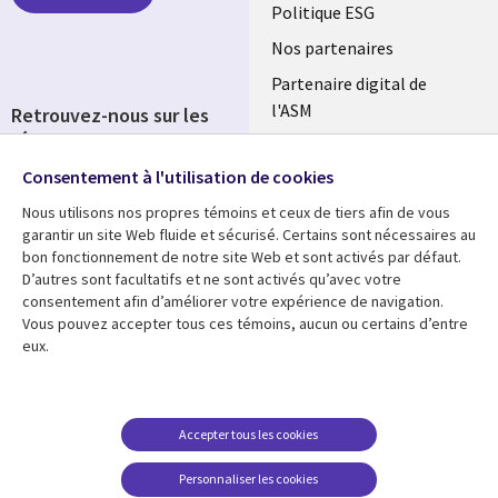
FRANCE
Politique ESG
Nos partenaires
Partenaire digital de
l'ASM
Retrouvez-nous sur les
réseaux
Salle de presse
Consentement à l'utilisation de cookies
Social
Fusions
Media
Nous utilisons nos propres témoins et ceux de tiers afin de vous
FRANCE
garantir un site Web fluide et sécurisé. Certains sont nécessaires au
bon fonctionnement de notre site Web et sont activés par défaut.
Ressources
Support
D’autres sont facultatifs et ne sont activés qu’avec votre
consentement afin d’améliorer votre expérience de navigation.
Library
Legal
Articles
Accessibilité
Vous pouvez accepter tous ces témoins, aucun ou certains d’entre
eux.
Links
FRANCE
Blog
Protection des données
FRANCE
Études de cas
Restrictions et
conditions juridiques
Événements
Accepter tous les cookies
FAQ Carrières
Podcasts
Personnaliser les cookies
Centre de gestion des
Points de vue