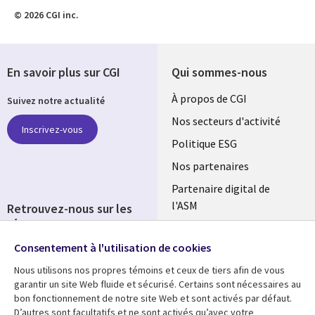
© 2026 CGI inc.
En savoir plus sur CGI
Qui sommes-nous
Useful
À propos de CGI
Suivez notre actualité
links
Nos secteurs d'activité
Inscrivez-vous
FRANCE
Politique ESG
Nos partenaires
Partenaire digital de
l'ASM
Retrouvez-nous sur les
réseaux
Salle de presse
Consentement à l'utilisation de cookies
Social
Fusions
Media
Nous utilisons nos propres témoins et ceux de tiers afin de vous
FRANCE
garantir un site Web fluide et sécurisé. Certains sont nécessaires au
bon fonctionnement de notre site Web et sont activés par défaut.
Ressources
Support
D’autres sont facultatifs et ne sont activés qu’avec votre