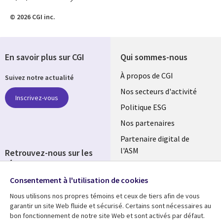
© 2026 CGI inc.
En savoir plus sur CGI
Qui sommes-nous
Useful
À propos de CGI
Suivez notre actualité
links
Nos secteurs d'activité
Inscrivez-vous
FRANCE
Politique ESG
Nos partenaires
Partenaire digital de
l'ASM
Retrouvez-nous sur les
réseaux
Salle de presse
Consentement à l'utilisation de cookies
Social
Fusions
Media
Nous utilisons nos propres témoins et ceux de tiers afin de vous
FRANCE
garantir un site Web fluide et sécurisé. Certains sont nécessaires au
bon fonctionnement de notre site Web et sont activés par défaut.