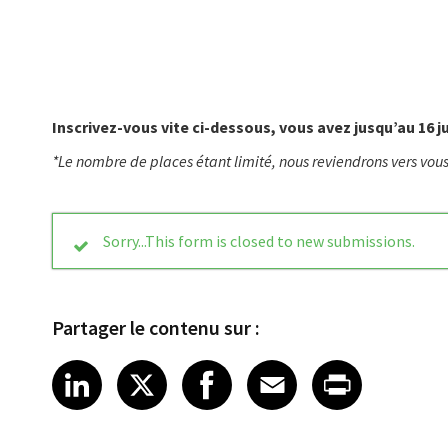
Inscrivez-vous vite ci-dessous, vous avez jusqu’au 16 
*Le nombre de places étant limité, nous reviendrons vers vous
Status
Sorry...This form is closed to new submissions.
message
Partager le contenu sur :
Share article on LinkedIn
Share article on X
Share article on Fa
Share article o
Share arti
LinkedIn
X
Facebook
Email
Print