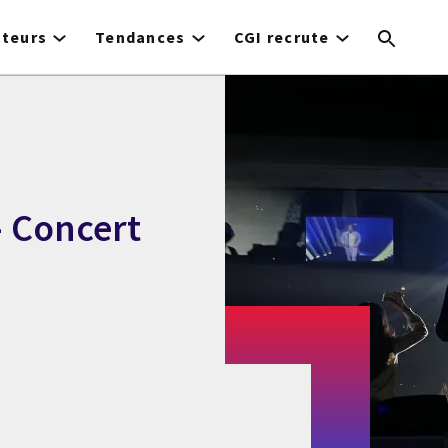
cteurs
Tendances
CGI recrute
- Concert