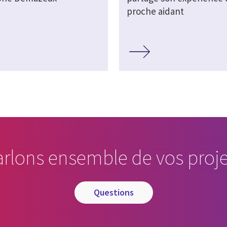
proche aidant
arlons ensemble de vos proje
questions