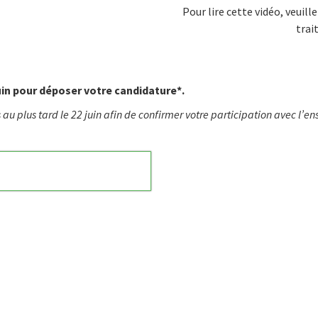
Pour lire cette vidéo, veuil
trai
juin pour déposer votre candidature*.
 au plus tard le 22 juin afin de confirmer votre participation avec l’
cebook
n Email
cle on Print