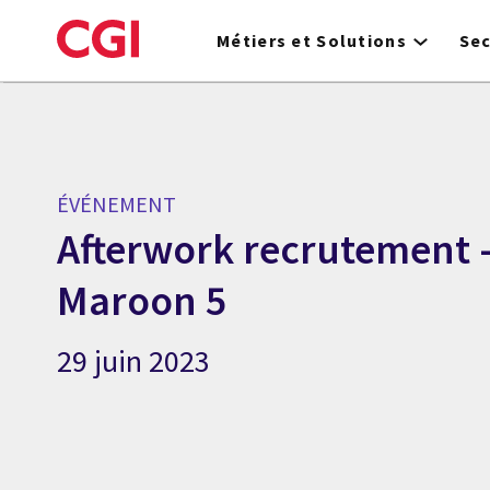
Skip
to
Métiers et Solutions
Se
main
content
ÉVÉNEMENT
Afterwork recrutement 
Maroon 5
29 juin 2023