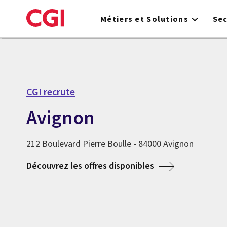
Skip
to
Métiers et Solutions
Se
main
content
CGI recrute
Avignon
212 Boulevard Pierre Boulle - 84000 Avignon
Découvrez les offres disponibles