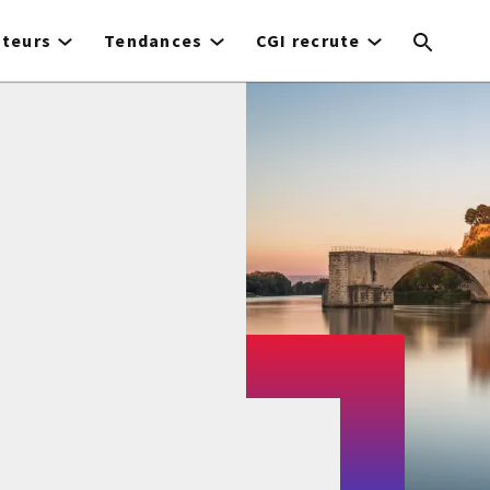
cteurs
Tendances
CGI recrute