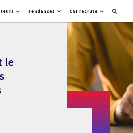
cteurs
Tendances
CGI recrute
 le
s
s