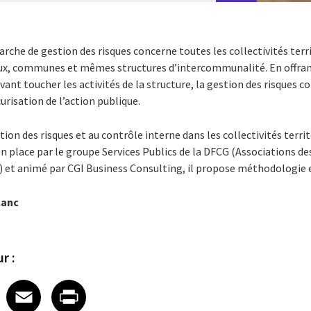
rche de gestion des risques concerne toutes les collectivités terri
ux, communes et mêmes structures d’intercommunalité. En offrant
vant toucher les activités de la structure, la gestion des risques 
curisation de l’action publique.
stion des risques et au contrôle interne dans les collectivités territ
en place par le groupe Services Publics de la DFCG (Associations de
) et animé par CGI Business Consulting, il propose méthodologie 
lanc
r :
 on LinkedIn
icle on X
e article on Facebook
Share article on Email
Share article on Print
Facebook
Email
Print