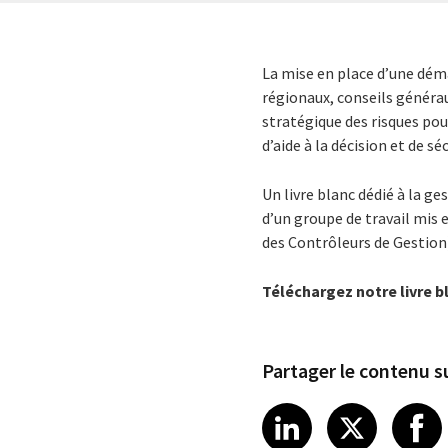
La mise en place d’une déma
régionaux, conseils généra
stratégique des risques pou
d’aide à la décision et de sé
Un livre blanc dédié à la ge
d’un groupe de travail mis 
des Contrôleurs de Gestion
Téléchargez notre livre b
Partager le contenu su
Share article
Share art
Shar
LinkedIn
X