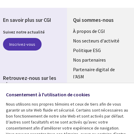
En savoir plus sur CGI
Qui sommes-nous
Useful
À propos de CGI
Suivez notre actualité
links
Nos secteurs d'activité
Inscrivez-vous
FRANCE
Politique ESG
Nos partenaires
Partenaire digital de
l'ASM
Retrouvez-nous sur les
réseaux
Salle de presse
Consentement à l'utilisation de cookies
Social
Fusions
Media
Nous utilisons nos propres témoins et ceux de tiers afin de vous
FRANCE
garantir un site Web fluide et sécurisé. Certains sont nécessaires au
bon fonctionnement de notre site Web et sont activés par défaut.
Ressources
Support
D’autres sont facultatifs et ne sont activés qu’avec votre
consentement afin d’améliorer votre expérience de navigation.
Library
Legal
Articles
Accessibilité
Vous pouvez accepter tous ces témoins, aucun ou certains d’entre