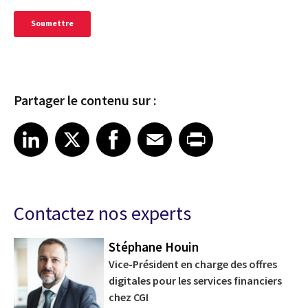
Partager le contenu sur :
Share article on LinkedIn
Share article on X
Share article on Facebook
Share article on Email
Share article on Print
LinkedIn
X
Facebook
Email
Print
Contactez nos experts
Stéphane Houin
es
Vice-Président en charge des offres
digitales pour les services financiers
chez CGI