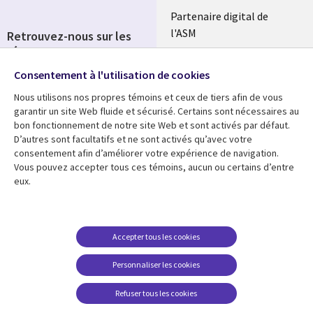
Partenaire digital de
l'ASM
Retrouvez-nous sur les
réseaux
Salle de presse
Consentement à l'utilisation de cookies
Social
Fusions
Media
Nous utilisons nos propres témoins et ceux de tiers afin de vous
FRANCE
garantir un site Web fluide et sécurisé. Certains sont nécessaires au
bon fonctionnement de notre site Web et sont activés par défaut.
Ressources
Support
D’autres sont facultatifs et ne sont activés qu’avec votre
consentement afin d’améliorer votre expérience de navigation.
Library
Legal
Articles
Accessibilité
Vous pouvez accepter tous ces témoins, aucun ou certains d’entre
eux.
Links
FRANCE
Blog
Protection des données
FRANCE
Études de cas
Restrictions et
conditions juridiques
Événements
Accepter tous les cookies
FAQ Carrières
Podcasts
Personnaliser les cookies
Centre de gestion des
Points de vue
témoins
Refuser tous les cookies
Vidéos