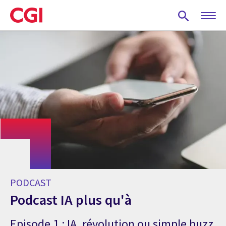
Skip
to
main
content
PODCAST
Podcast IA plus qu'à
Episode 1 : IA, révolution ou simple buzz