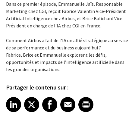
Dans ce premier épisode, Emmanuelle Jaïs, Responsable
Marketing chez CGI, reçoit
Fabrice Valentin Vice-Président
Artificial Intelligence chez Airbus, et Brice Balichard Vice-
Président en charge de l'IA chez CGI en France.
Comment Airbus a fait de l'IA un allié stratégique au service
de sa performance et du business aujourd'hui ?
Fabrice, Brice et Emmanuelle explorent les défis,
opportunités et impacts de l’intelligence artificielle dans
les grandes organisations.
Partager le contenu sur :
Share article on LinkedIn
Share article on X
Share article on Facebook
Share article on Email
Share article on Print
LinkedIn
X
Facebook
Email
Print