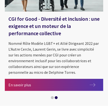
CGI for Good - Diversité et inclusion : une
exigence et un moteur de la
performance collective
Nommé Rôle Modèle LGBT+ et Allié Dirigeant 2022 par
L'Autre Cercle, Laurent Gerin, se livre avec simplicité
sur les actions menées par CGI pour créer un
environnement inclusif pour les collaboratrices et
collaborateurs ainsi que sur son expérience
personnelle au micro de Delphine Torres.
CGI for Good - La team athlètes avec Cécile H
CGI for Good - Diversité et inclusion : une exi
En savoir plus