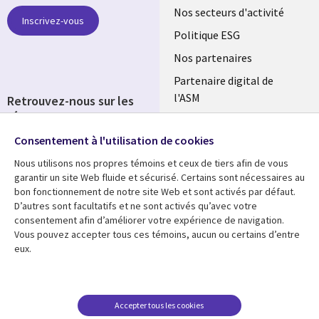
links
Nos secteurs d'activité
Inscrivez-vous
FRANCE
Politique ESG
Nos partenaires
Partenaire digital de
l'ASM
Retrouvez-nous sur les
réseaux
Salle de presse
Consentement à l'utilisation de cookies
Social
Fusions
Media
Nous utilisons nos propres témoins et ceux de tiers afin de vous
FRANCE
garantir un site Web fluide et sécurisé. Certains sont nécessaires au
bon fonctionnement de notre site Web et sont activés par défaut.
Ressources
Support
D’autres sont facultatifs et ne sont activés qu’avec votre
consentement afin d’améliorer votre expérience de navigation.
Library
Legal
Articles
Accessibilité
Vous pouvez accepter tous ces témoins, aucun ou certains d’entre
eux.
Links
FRANCE
Blog
Protection des données
FRANCE
Études de cas
Restrictions et
conditions juridiques
Événements
Accepter tous les cookies
FAQ Carrières