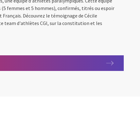
is, une équipe d'athlètes paralympiques. Cette équipe
 (5 femmes et 5 hommes), confirmés, titrés ou espoir
 Français. Découvrez le témoignage de Cécile
e team d'athlètes CGI, sur la constitution et les
 Cécile Hernandez : son combat pour la résilience 1/2
 La team athlètes avec Cécile Hernandez 2/2