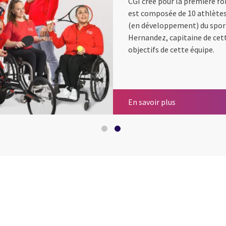
CGI crée pour la première fo
est composée de 10 athlètes
(en développement) du sport
Hernandez, capitaine de cett
objectifs de cette équipe.
CGI for Good -
CGI for Good -
En savoir plus