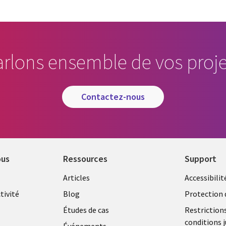
arlons ensemble de vos proje
contactez-nous
ous
Ressources
Support
Library
Legal
Articles
Accessibilit
Links
FRANC
tivité
Blog
Protection 
FRANCE
Études de cas
Restriction
conditions j