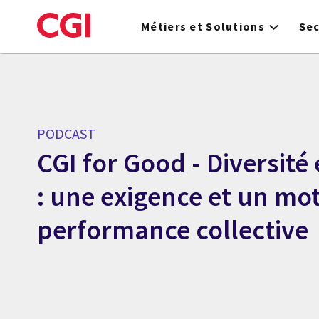
Skip
to
Métiers et Solutions
Se
main
content
PODCAST
CGI for Good - Diversité 
: une exigence et un mot
performance collective