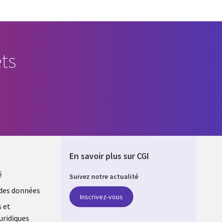
ts
En savoir plus sur CGI
é
Suivez notre actualité
E
des données
Inscrivez-vous
s et
uridiques