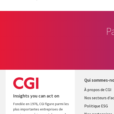
P
Qui sommes-n
Useful
À propos de CGI
Insights you can act on
links
Nos secteurs d'ac
Fondée en 1976, CGI figure parmi les
FRANCE
Politique ESG
plus importantes entreprises de