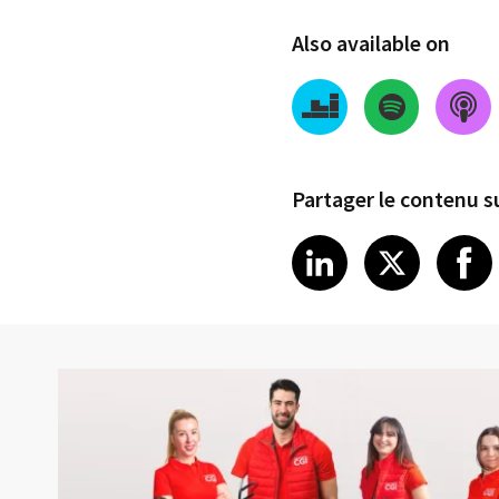
Also available on
Partager le contenu su
Share on Link
Share on
Sha
LinkedIn
X