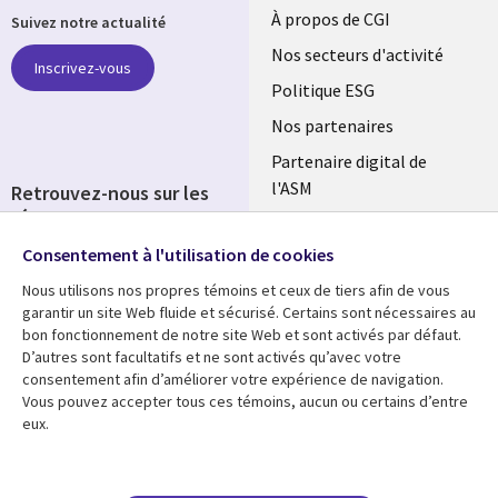
Useful
À propos de CGI
Suivez notre actualité
links
Nos secteurs d'activité
Inscrivez-vous
FRANCE
Politique ESG
Nos partenaires
Partenaire digital de
l'ASM
Retrouvez-nous sur les
réseaux
Salle de presse
Consentement à l'utilisation de cookies
Social
Fusions
Media
Nous utilisons nos propres témoins et ceux de tiers afin de vous
FRANCE
garantir un site Web fluide et sécurisé. Certains sont nécessaires au
bon fonctionnement de notre site Web et sont activés par défaut.
Ressources
Support
D’autres sont facultatifs et ne sont activés qu’avec votre
consentement afin d’améliorer votre expérience de navigation.
Library
Legal
Articles
Accessibilité
Vous pouvez accepter tous ces témoins, aucun ou certains d’entre
eux.
Links
FRANCE
Blog
Protection des données
FRANCE
Études de cas
Restrictions et
conditions juridiques