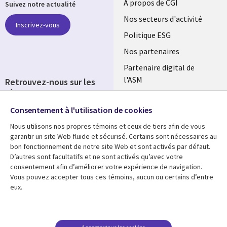
Useful
À propos de CGI
Suivez notre actualité
links
Nos secteurs d'activité
Inscrivez-vous
FRANCE
Politique ESG
Nos partenaires
Partenaire digital de
l'ASM
Retrouvez-nous sur les
réseaux
Salle de presse
Consentement à l'utilisation de cookies
Social
Fusions
Media
Nous utilisons nos propres témoins et ceux de tiers afin de vous
FRANCE
garantir un site Web fluide et sécurisé. Certains sont nécessaires au
bon fonctionnement de notre site Web et sont activés par défaut.
Ressources
Support
D’autres sont facultatifs et ne sont activés qu’avec votre
consentement afin d’améliorer votre expérience de navigation.
Library
Legal
Articles
Accessibilité
Vous pouvez accepter tous ces témoins, aucun ou certains d’entre
eux.
Links
FRANCE
Blog
Protection des données
FRANCE
Études de cas
Restrictions et
conditions juridiques
Événements