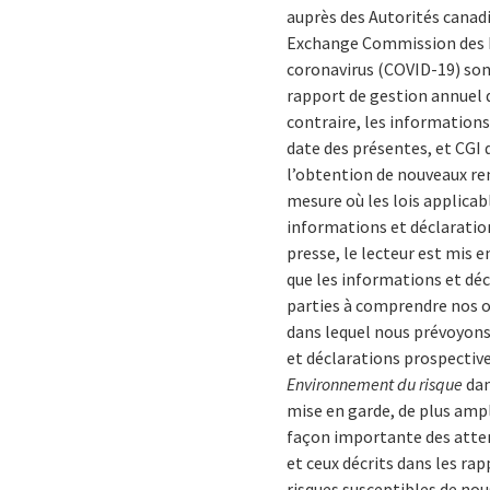
auprès des Autorités canad
Exchange Commission des É
coronavirus (COVID-19) sont
rapport de gestion annuel d
contraire, les information
date des présentes, et CGI 
l’obtention de nouveaux re
mesure où les lois applicab
informations et déclarati
presse, le lecteur est mis e
que les informations et déc
parties à comprendre nos ob
dans lequel nous prévoyons 
et déclarations prospectives
Environnement du risque
dan
mise en garde, de plus ampl
façon importante des attent
et ceux décrits dans les ra
risques susceptibles de nou