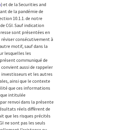
m
) et de la Securities and
lant de la pandémie de
ection 10.1.1. de notre
 de CGI.
Sauf indication
presse sont présentées en
es réviser consécutivement à
utre motif, sauf dans la
r lesquelles les
u présent communiqué de
Il convient aussi de rappeler
 investisseurs et les autres
les, ainsi que le contexte
ilité que ces informations
ique intitulée
 par renvoi dans la présente
sultats réels diffèrent de
t que les risques précités
GI ne sont pas les seuls
uellement l’existence ou