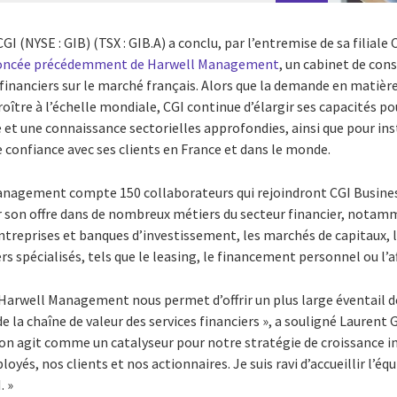
CGI (NYSE : GIB) (TSX : GIB.A) a conclu, par l’entremise de sa filiale
nnoncée précédemment de Harwell Management
, un cabinet de co
s financiers sur le marché français. Alors que la demande en matière
tre à l’échelle mondiale, CGI continue d’élargir ses capacités pour
 et une connaissance sectorielles approfondies, ainsi que pour in
e confiance avec ses clients en France et dans le monde.
anagement compte 150 collaborateurs qui rejoindront CGI Busines
ir son offre dans de nombreux métiers du secteur financier, notam
entreprises et banques d’investissement, les marchés de capitaux,
ers spécialisés, tels que le leasing, le financement personnel ou l’a
Harwell Management nous permet d’offrir un plus large éventail de
e la chaîne de valeur des services financiers », a souligné Laurent 
sion agit comme un catalyseur pour notre stratégie de croissance in
yés, nos clients et nos actionnaires. Je suis ravi d’accueillir l’éq
. »