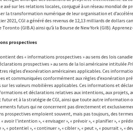
e axé sur les relations locales, conjugué à un réseau mondial de pr
ser la transformation numérique de leur organisation et d’accélére
cier 2021, CGI a généré des revenus de 12,13 milliards de dollars ca
de Toronto (GIB.A) ainsi qu’à la Bourse de New York (GIB). Apprene
ions prospectives
ntient des « informations prospectives » au sens des lois canadie
éclarations prospectives » au sens de la loi américaine intitulée
Pr
tres règles d’exonération américaines applicables. Ces informatio
ées et communiquées conformément aux règles d’exonération prévu
sur les valeurs mobilières applicables. Ces informations et décla
rmations et déclarations relatives aux intentions, aux projets, a
futur et à la stratégie de CGI, ainsi que toute autre information o
nements futurs qui ne concernent pas directement et exclusivement
ns prospectives emploient souvent, mais pas toujours, des termes
« avoir l’intention », « envisager », « prévoir », « planifier », « prédire
e », « potentiel », « continuer », « cibler », « peut », « pourrait », « d