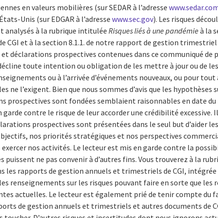
iennes en valeurs mobilières (sur SEDAR à l’adresse
www.sedar.co
tats-Unis (sur EDGAR à l’adresse
www.sec.gov
).
Les risques décou
 analysés à la rubrique intitulée
Risques liés à une pandémie
à la s
e CGI et à la section 8.1.1. de notre rapport de gestion trimestriel
s et déclarations prospectives contenues dans ce communiqué de 
décline toute intention ou obligation de les mettre à jour ou de l
nseignements ou à l’arrivée d’événements nouveaux, ou pour tout a
les ne l’exigent. Bien que nous sommes d’avis que les hypothèses su
ons prospectives sont fondées semblaient raisonnables en date d
n garde contre le risque de leur accorder une crédibilité excessive. 
larations prospectives sont présentées dans le seul but d’aider les
jectifs, nos priorités stratégiques et nos perspectives commercia
exercer nos activités. Le lecteur est mis en garde contre la possib
 puissent ne pas convenir à d’autres fins. Vous trouverez à la rubr
s les rapports de gestion annuels et trimestriels de CGI, intégrée
es renseignements sur les risques pouvant faire en sorte que les ré
es actuelles. Le lecteur est également prié de tenir compte du fai
pports de gestion annuels et trimestriels et autres documents de C
s toucher. D’autres risques et incertitudes dont nous ignorons act