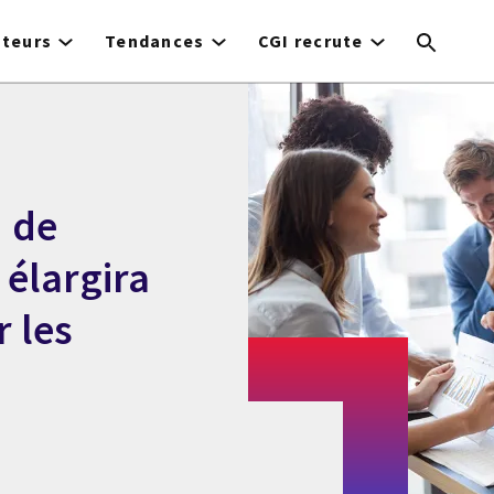
cteurs
Tendances
CGI recrute
n de
élargira
r les