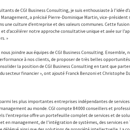
tants de CGI Business Consulting, je suis enthousiaste à l’idée d’a
 Management, a précisé Pierre-Dominique Martin, vice-président s
s une culture d’entreprise et des valeurs communes. Cette fusio
 et d’accélérer notre approche consultative unique et axée sur l’a
rs. »
nous joindre aux équipes de CGI Business Consulting. Ensemble,
performance à nos clients, de proposer de très belles opportunités
nsolider la position de CGI Business Consulting en tant que parte
 du secteur financier », ont ajouté Franck Benzoni et Christophe D
 parmi les plus importantes entreprises indépendantes de service
n management au monde. CGI compte 84 000 conseillers et profess
s l’entreprise offre un portefeuille complet de services et de solut
 et en management, de l’intégration de systèmes, des services en 
e délégué ainsi que des solutions de propriété intellectuelle. La c