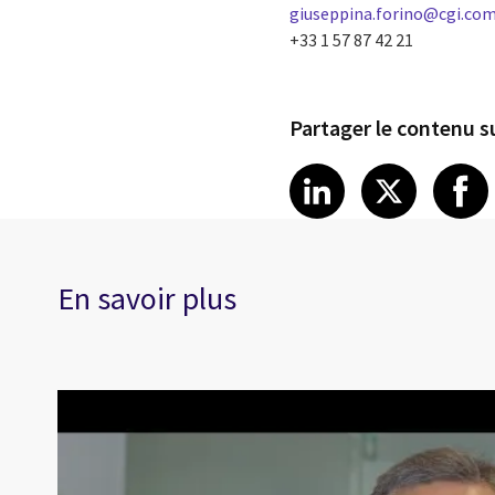
giuseppina.forino@cgi.co
+33 1 57 87 42 21
Partager le contenu su
Share article
Share art
Shar
LinkedIn
X
En savoir plus