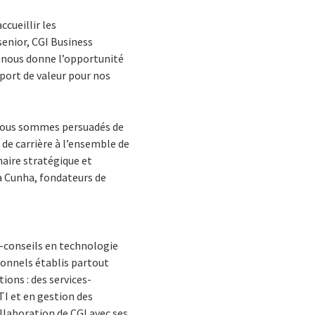
ccueillir les
enior, CGI Business
n nous donne l’opportunité
pport de valeur pour nos
 nous sommes persuadés de
 de carrière à l’ensemble de
naire stratégique et
a Cunha, fondateurs de
s-conseils en technologie
ionnels établis partout
ions : des services-
TI et en gestion des
ollaboration de CGI avec ses