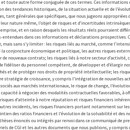
et toute autre forme conjuguée de ces termes. Ces informations 
n des tendances historiques, de la situation actuelle et de l’évolut
es, tant générales que spécifiques, que nous jugeons appropriées 
 leur nature même, l’objet de risques et d’incertitudes intrinsèques
mprise, et en raison desquels les résultats réels pourraient diff
-entendues dans ces informations et déclarations prospectives.
C
 mais sans s’y limiter : les risques liés au marché, comme l’intensi
 de la conjoncture économique et politique, les autres risques ext
r de nouveaux contrats; les risques liés à notre secteur d’activité
 de fidéliser du personnel compétent, de développer et d’élargir n
s et de protéger nos droits de propriété intellectuelle; les risque
 stratégie de croissance, y compris l’intégration de nouvelles acti
sociés aux marchés internationaux, le risque de change, l’évolution
apacité à négocier des modalités contractuelles favorables, à offr
risques d’atteinte à notre réputation et risques financiers inhéren
’autres incidents, les risques financiers portant notamment sur le
intien des ratios financiers et l’évolution de la solvabilité et des
othèses énoncés ou intégrés par renvoi dans ce communiqué de pres
riels de CGI et les autres documents que nous publions, y compris