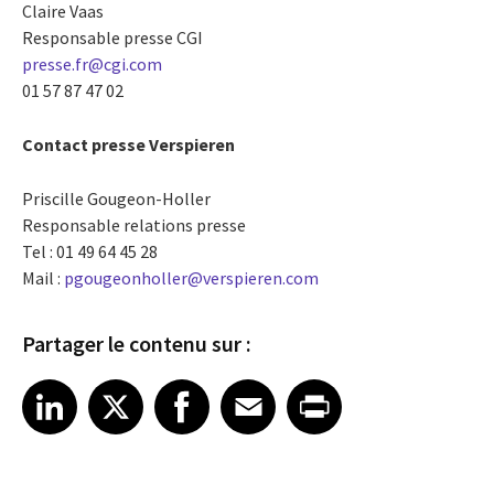
Claire Vaas
Responsable presse CGI
presse.fr@cgi.com
01 57 87 47 02
Contact presse Verspieren
Priscille Gougeon-Holler
Responsable relations presse
Tel : 01 49 64 45 28
Mail :
pgougeonholler@verspieren.com
Partager le contenu sur :
Share article on LinkedIn
Share article on X
Share article on Facebook
Share article on Email
Share article on Print
LinkedIn
X
Facebook
Email
Print