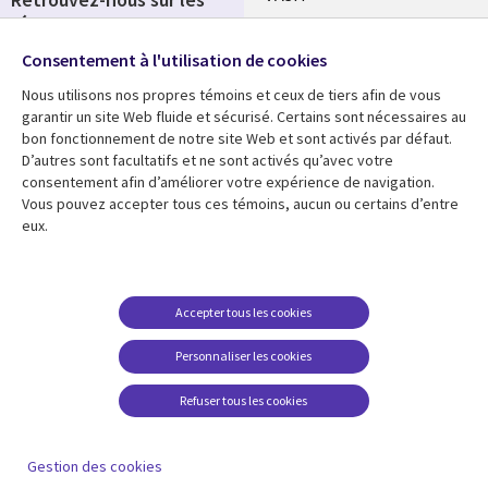
réseaux
Salle de presse
Consentement à l'utilisation de cookies
Social
Fusions
Media
Nous utilisons nos propres témoins et ceux de tiers afin de vous
FRANCE
garantir un site Web fluide et sécurisé. Certains sont nécessaires au
bon fonctionnement de notre site Web et sont activés par défaut.
Ressources
Support
D’autres sont facultatifs et ne sont activés qu’avec votre
consentement afin d’améliorer votre expérience de navigation.
Library
Legal
Articles
Accessibilité
Vous pouvez accepter tous ces témoins, aucun ou certains d’entre
eux.
Links
FRANCE
Blog
Protection des données
FRANCE
Études de cas
Restrictions et
conditions juridiques
Événements
Accepter tous les cookies
FAQ Carrières
Podcasts
Personnaliser les cookies
Centre de gestion des
Points de vue
témoins
Refuser tous les cookies
Vidéos
En voir plus
Gestion des cookies