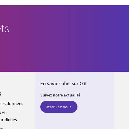
ts
En savoir plus sur CGI
é
Suivez notre actualité
E
des données
Inscrivez-vous
s et
uridiques
es