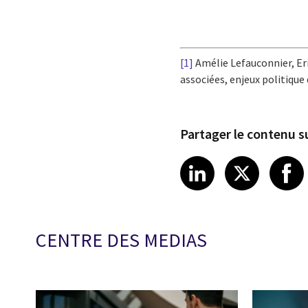
[1]
Amélie Lefauconnier, Er
associées, enjeux politique
Partager le contenu su
Share article
Share art
Shar
LinkedIn
X
CENTRE DES MEDIAS