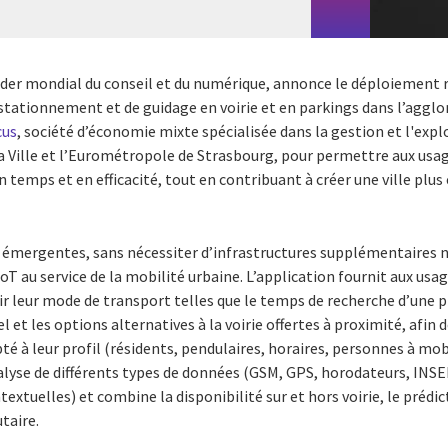
ader mondial du conseil et du numérique, annonce le déploiement r
 stationnement et de guidage en voirie et en parkings dans l’aggl
cus
, société d’économie mixte spécialisée dans la gestion et l'expl
a Ville et l’Eurométropole de Strasbourg, pour
permettre aux usag
temps et en efficacité, tout en contribuant à créer une ville plus
 émergentes, sans nécessiter d’infrastructures supplémentaires ni
oT au service de la mobilité urbaine. L’application
fournit
aux usa
r leur mode de transport telles que le temps de recherche d’une 
el et
les options alternatives à la voirie offertes à proximité
,
afin d
 à leur profil (résidents, pendulaires, horaires, personnes à mobili
nalyse de différents types de données
(GSM, GPS, horodateurs, INSEE,
textuelles
) et combine la disponibilité sur et hors voirie, le prédic
taire.