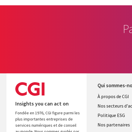
P
Qui sommes-n
Useful
À propos de CGI
Insights you can act on
links
Nos secteurs d'ac
Fondée en 1976, CGI figure parmi les
FRANCE
Politique ESG
plus importantes entreprises de
Nos partenaires
services numériques et de conseil
au monde. Nous sommes guidés par