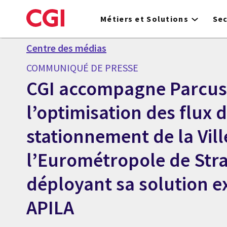
Skip
to
Métiers et Solutions
Se
main
content
Centre des médias
COMMUNIQUÉ DE PRESSE
CGI accompagne Parcus
l’optimisation des flux 
stationnement de la Vill
l’Eurométropole de Str
déployant sa solution e
APILA