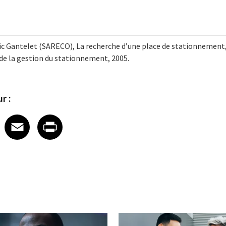
ic Gantelet (SARECO), La recherche d’une place de stationnement,
 de la gestion du stationnement, 2005.
r :
 on LinkedIn
icle on X
e article on Facebook
Share article on Email
Share article on Print
Facebook
Email
Print