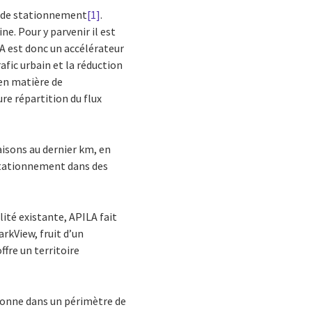
ce de stationnement
[1]
.
ne. Pour y parvenir il est
A est donc un accélérateur
afic urbain et la réduction
 en matière de
re répartition du flux
aisons au dernier km, en
 stationnement dans des
lité existante, APILA fait
arkView, fruit d’un
fre un territoire
ionne dans un périmètre de