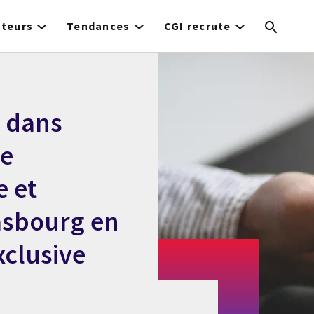
cteurs
Tendances
CGI recrute
 dans
de
e et
asbourg en
xclusive