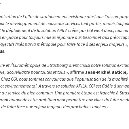
.
misation de l’offre de stationnement existante ainsi que l’accompagn
our le développement de nouveaux services font partie, depuis toujo
le déploiement de la solution APILA créée par CGI vient donc, tout na
en place pour toujours mieux répondre aux besoins et aux préoccupa
bjectifs fixés par la métropole pour faire face à ses enjeux majeurs
»
cus
.
 Ville et l’Eurométropole de Strasbourg aient choisi notre solution exclu
ble, accueillante pour toutes et tous
», affirme
Jean-Michel Baticle,
 Chez CGI, nous sommes convaincus que l
’optimisation de la mobilité
t environnemental. A travers sa solution APILA, CGI est f
idèle à son a
gie au service du bien commun. Une première étape est franchie à Str
ront autour de cette ambition pour permettre aux villes du futur de di
in de faire face aux enjeux majeurs des prochaines années
».