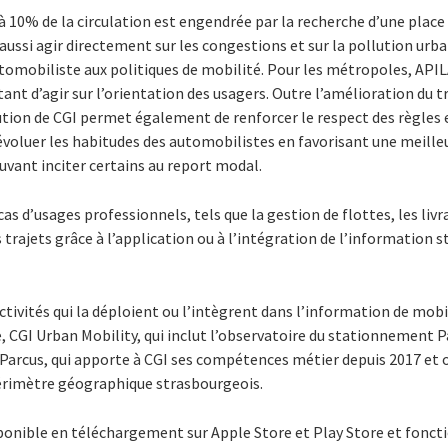
 à 10% de la circulation est engendrée par la recherche d’une pla
 aussi agir directement sur les congestions et sur la pollution urbai
utomobiliste aux politiques de mobilité.
Pour les métropoles, APIL
t d’agir sur l’orientation des usagers. Outre l’amélioration du tr
lution de CGI permet également de renforcer le respect des règles
voluer les habitudes des automobilistes en favorisant une meilleu
ouvant inciter certains au report modal.
s d’usages professionnels, tels que la gestion de flottes, les livr
trajets grâce à l’application ou à l’intégration de l’information
ctivités qui la déploient ou l’intègrent dans l’information de mobi
e, CGI Urban Mobility, qui inclut l’observatoire du stationnement P
 Parcus, qui apporte à CGI ses compétences métier depuis 2017 et of
périmètre géographique strasbourgeois.
ponible en téléchargement
sur Apple Store et Play Store
et fonct