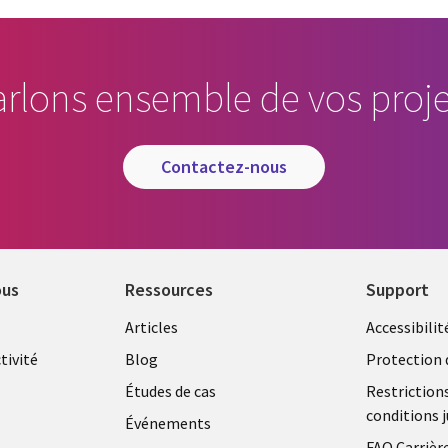
arlons ensemble de vos proje
contactez-nous
ous
Ressources
Support
Library
Legal
Articles
Accessibilit
Links
FRANC
tivité
Blog
Protection 
FRANCE
Études de cas
Restriction
conditions j
Événements
FAQ Carrièr