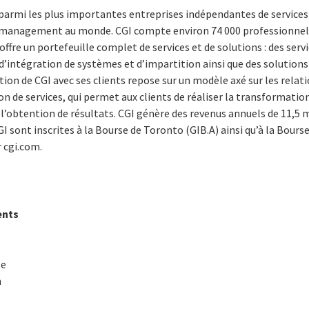
 parmi les plus importantes entreprises indépendantes de service
n management au monde. CGI compte environ 74 000 professionnels
ffre un portefeuille complet de services et de solutions : des servi
’intégration de systèmes et d’impartition ainsi que des solutions
tion de CGI avec ses clients repose sur un modèle axé sur les relat
n de services, qui permet aux clients de réaliser la transformatio
 l’obtention de résultats. CGI génère des revenus annuels de 11,5 m
I sont inscrites à la Bourse de Toronto (GIB.A) ainsi qu’à la Bours
r
cgi.com
.
ents
se
om