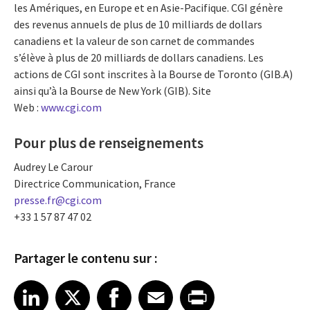
les Amériques, en Europe et en Asie-Pacifique. CGI génère
des revenus annuels de plus de 10 milliards de dollars
canadiens et la valeur de son carnet de commandes
s’élève à plus de 20 milliards de dollars canadiens. Les
actions de CGI sont inscrites à la Bourse de Toronto (GIB.A)
ainsi qu’à la Bourse de New York (GIB). Site
Web :
www.cgi.com
Pour plus de renseignements
Audrey Le Carour
Directrice Communication, France
presse.fr@cgi.com
+33 1 57 87 47 02
Partager le contenu sur :
Share article on LinkedIn
Share article on X
Share article on Facebook
Share article on Email
Share article on Print
LinkedIn
X
Facebook
Email
Print