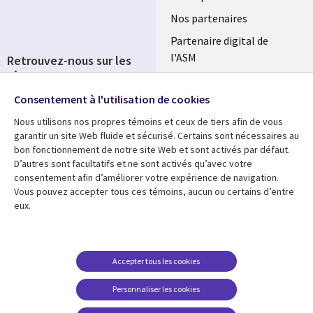
FRANCE
Nos partenaires
Partenaire digital de
l'ASM
Retrouvez-nous sur les
réseaux
Salle de presse
Consentement à l'utilisation de cookies
Social
Fusions
Media
Nous utilisons nos propres témoins et ceux de tiers afin de vous
FRANCE
garantir un site Web fluide et sécurisé. Certains sont nécessaires au
bon fonctionnement de notre site Web et sont activés par défaut.
Ressources
Support
D’autres sont facultatifs et ne sont activés qu’avec votre
consentement afin d’améliorer votre expérience de navigation.
Library
Legal
Articles
Accessibilité
Vous pouvez accepter tous ces témoins, aucun ou certains d’entre
eux.
Links
FRANCE
Blog
Protection des données
FRANCE
Études de cas
Restrictions et
conditions juridiques
Événements
Accepter tous les cookies
FAQ Carrières
Podcasts
Personnaliser les cookies
Centre de gestion des
Points de vue
témoins